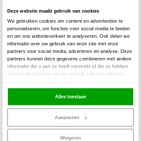
Maten
24 x 24 x 178cm (LxBxH)
Deze website maakt gebruik van cookies
Overige maten
Glas 24x20cm ((BxH)
We gebruiken cookies om content en advertenties te
personaliseren, om functies voor social media te bieden
Fitting
E27
en om ons websiteverkeer te analyseren. Ook delen we
Max. Wattage per lichtpunt
40 Watt
informatie over uw gebruik van onze site met onze
Incl. lichtbron
Nee
partners voor social media, adverteren en analyse. Deze
partners kunnen deze gegevens combineren met andere
Energielabel
informatie die u aan ze heeft verstrekt of die ze hebben
Lichtkleur
verzameld op basis van uw gebruik van hun services.
Lichtsterkte
0
IP waarde
IP20
Alles toestaan
Incl. Snoer & Stekker
Dimbaar
Ja
Aanpassen
Incl. dimmer
Nee
Weigeren