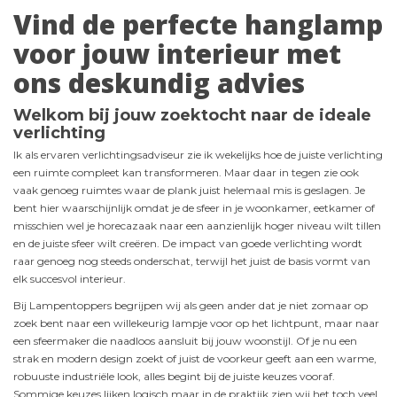
Vind de perfecte hanglamp
voor jouw interieur met
ons deskundig advies
Welkom bij jouw zoektocht naar de ideale
verlichting
Ik als ervaren verlichtingsadviseur zie ik wekelijks hoe de juiste verlichting
een ruimte compleet kan transformeren. Maar daar in tegen zie ook
vaak genoeg ruimtes waar de plank juist helemaal mis is geslagen. Je
bent hier waarschijnlijk omdat je de sfeer in je woonkamer, eetkamer of
misschien wel je horecazaak naar een aanzienlijk hoger niveau wilt tillen
en de juiste sfeer wilt creëren. De impact van goede verlichting wordt
raar genoeg nog steeds onderschat, terwijl het juist de basis vormt van
elk succesvol interieur.
Bij Lampentoppers begrijpen wij als geen ander dat je niet zomaar op
zoek bent naar een willekeurig lampje voor op het lichtpunt, maar naar
een sfeermaker die naadloos aansluit bij jouw woonstijl. Of je nu een
strak en modern design zoekt of juist de voorkeur geeft aan een warme,
robuuste industriële look, alles begint bij de juiste keuzes vooraf.
Sommige keuzes lijken logisch maar in de praktijk zien wij het toch veel