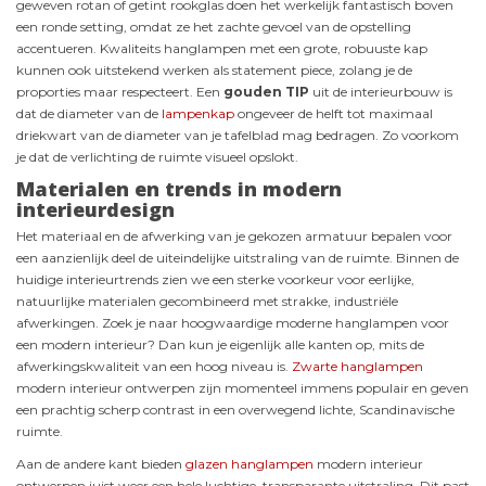
geweven rotan of getint rookglas doen het werkelijk fantastisch boven
een ronde setting, omdat ze het zachte gevoel van de opstelling
accentueren. Kwaliteits hanglampen met een grote, robuuste kap
kunnen ook uitstekend werken als statement piece, zolang je de
proporties maar respecteert. Een
gouden TIP
uit de interieurbouw is
dat de diameter van de
lampenkap
ongeveer de helft tot maximaal
driekwart van de diameter van je tafelblad mag bedragen. Zo voorkom
je dat de verlichting de ruimte visueel opslokt.
Materialen en trends in modern
interieurdesign
Het materiaal en de afwerking van je gekozen armatuur bepalen voor
een aanzienlijk deel de uiteindelijke uitstraling van de ruimte. Binnen de
huidige interieurtrends zien we een sterke voorkeur voor eerlijke,
natuurlijke materialen gecombineerd met strakke, industriële
afwerkingen. Zoek je naar hoogwaardige moderne hanglampen voor
een modern interieur? Dan kun je eigenlijk alle kanten op, mits de
afwerkingskwaliteit van een hoog niveau is.
Zwarte hanglampen
modern interieur ontwerpen zijn momenteel immens populair en geven
een prachtig scherp contrast in een overwegend lichte, Scandinavische
ruimte.
Aan de andere kant bieden
glazen hanglampen
modern interieur
ontwerpen juist weer een hele luchtige, transparante uitstraling. Dit past