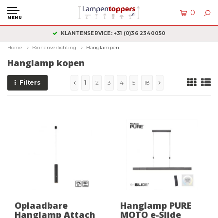
0
MENU
KLANTENSERVICE: +31 (0)36 2340050
Home
Binnenverlichting
Hanglampen
Hanglamp kopen
Filters
1
2
3
4
5
18
Oplaadbare
Hanglamp PURE
Hanglamp Attach
MOTO e-Slide