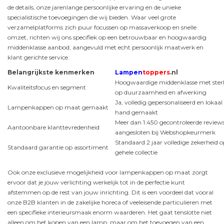
de details, onze jarenlange persoonlijke ervaring en de unieke
specialistische toevoegingen die wij bieden. Waar veel grote
verzamelplatforms zich puur focussen op massaverkoop en snelle
omzet, richten wij ons specifiek op een betrouwbaar en hoogwaardig
middenklasse aanbod, aangevuld met echt persoonlijk maatwerk en
klant gerichte service.
Belangrijkste kenmerken
Lampen
toppers
.nl
Hoogwaardige middenklasse met ster
Kwaliteitsfocus en segment
op duurzaamheid en afwerking
Ja, volledig gepersonaliseerd en lokaa
Lampenkappen op maat gemaakt
hand gemaakt
Meer dan 1.450 gecontroleerde review
Aantoonbare klanttevredenheid
aangesloten bij Webshopkeurmerk
Standaard 2 jaar volledige zekerheid o
Standaard garantie op assortiment
gehele collectie
Ook onze exclusieve mogelijkheid voor lampenkappen op maat zorgt
ervoor dat je jouw verlichting werkelijk tot in de perfectie kunt
afstemmen op de rest van jouw inrichting. Dit is een voordeel dat vooral
onze B2B klanten in de zakelijke horeca of veeleisende particulieren met
een specifieke interieursmaak enorm waarderen. Het gaat tenslotte niet
alleen om het kopen van een lamp, maar om het toevoegen van een