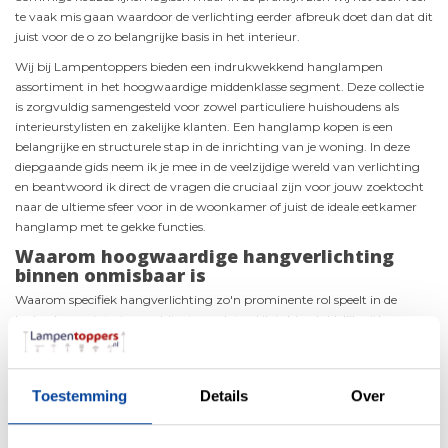
te vaak mis gaan waardoor de verlichting eerder afbreuk doet dan dat dit
juist voor de o zo belangrijke basis in het interieur.
Wij bij Lampentoppers bieden een indrukwekkend hanglampen
assortiment in het hoogwaardige middenklasse segment. Deze collectie
is zorgvuldig samengesteld voor zowel particuliere huishoudens als
interieurstylisten en zakelijke klanten. Een hanglamp kopen is een
belangrijke en structurele stap in de inrichting van je woning. In deze
diepgaande gids neem ik je mee in de veelzijdige wereld van verlichting
en beantwoord ik direct de vragen die cruciaal zijn voor jouw zoektocht
naar de ultieme sfeer voor in de woonkamer of juist de ideale eetkamer
hanglamp met te gekke functies.
Waarom hoogwaardige hangverlichting
binnen onmisbaar is
Waarom specifiek hangverlichting zo'n prominente rol speelt in de
hedendaagse interieurarchitectuur, dat zal ik je hier duidelijk uitleggen.
Het antwoord is verrassend simpel: het fungeert als het optische en
functionele middelpunt van een kamer of ruimte. Wanneer je kiest voor
doordachte hangverlichting binnen, creëer je direct diepte, structuur en
Toestemming
Details
Over
karakter. Lampen hangend boven een robuust
kookeiland
of een
stijlvolle
eetkamertafel
die trekken direct de aandacht en zijn hierdoor een
belangrijk onderdeel in het interieur. Ze doorbreken namelijk op een