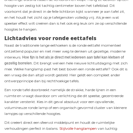
hoogte van zestig tot tachtig centimeter boven het tafelblad. Dit
voorkomt dat je direct in de felle lichtbron kijkt wanneer je aan tafel zit,
en het houdt het zicht op je tafelgenoten volledig vrij. Als je een wat
speelser effect wilt creëren dan is het ook erg leuk om ze op verschillende
hoogtes te hangen.
Lichtadvies voor ronde eettafels
Naast de traditionele lange eethoeken is de ronde eettafel momenteel
ontzettend populair en niet meer weg te denken uit gezellige, moderne
interieurs.
Hoe fijn is het als je direct met iedereen aan tafel kan kletsen of
Dit brengt wel een hele nieuwe lichtuitdaging met zich
gezellig borrelen.
mee. Welke hanglamp past het best boven een ronde eettafel? Ook dit is
een vraag die dan altijd wordt gesteld. Hier geldt een compleet ander
ontwerpprincipe dan bij rechthoekige tafels.
Een ronde tafel doorbreekt namelijk de strakke, harde lijnen in een
ruimte en vraagt daardoor om verlichting die dit speelse, gecentreerde
karakter versterkt. Kies in dit geval absoluut voor een opvallende,
volumineuze ronde lamp of een organisch gevormd cluster van kleinere
lampjes op verschillende hoogtes.
Dit creëert direct een sfeervol middelpunt en houdt de ruimtelijke
verhoudingen perfect in balans.
Stijlvolle hanglampen
van luchtig