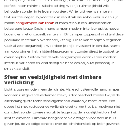
perfect in een minimalistische setting waar je ruimtelijkheid wilt
behouden zonder in te leveren op sfeer. Wil je juist veel warmte en
textuur toevoegen, bijvoorbeeld in een strak nieuwbouwhuis, dan zijn
mooie
hanglampen van rotan
of massief hout een uitstekende en
betaalbare keuze. Design hanglampen modern interieur opties hoeven
bovendien niet onbetaalbaar te zijn. Bij Lampentoppers.nl vind je al deze
populaire materialen overzichtelijk terug. Onze vanaf prijzen beginnen
vaak al zeer toegankelijk, waardoor je altijd investeert in een duurzame
aankoop binnen het middenklasse segment zonder direct je budget te
overschrijden. Ontdek zelf de vele hanglampen woonkamer modern
interieur varianten en vind de stijl die naadloos op jouw persoonlijke
smaak aansluit.
Sfeer en veelzijdigheid met dimbare
verlichting
Licht is pure emotie in een de ruimte. Als je echt sfeervolle hanglampen
voor een rustgevende eetkamer zoekt, is dimbaarheid zonder twijfel de
allerbelangrijkste technische eigenschap waarop je moet letten. Een
goede lijst met rustgevende verlichting eetkamer tips is simpelweg niet
compleet zonder zware nadruk te leggen op de mogelijkheid om het
licht te dimmen. Dimbare hanglampen die zorgen voor sfeer in huis
geven jou de volledige controle over de lichtintensiteit op ieder gewenst