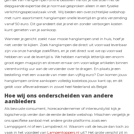
diepgaande expertise die je normaal gesproken alleen in een fysieke
verlichtingsspeciaalzaak vindt. Wij bieden een overzichtelijke webshop
met ruim assortiment hanglampen snelle levertijd en gratis verzending
vanaf 50 euro. Dit garandeert dat je snel en zonder verborgen kosten
kunt genieten van je aankoop.
Wanneer je gericht zoekt naar mooie hanglampen snel in huis, hoef je
niet verder te kijken. Zoek hanglampen die direct uit voorraad leverbaar
zijn via onze handige zoekfilters, en je ziet direct wat we op voorraad
hebben en wat de levertijd is. We hebben namelijk letterlijk een enorm
groot eigen magazijn en streven ernaar om voorradige artikelen binnen
vierentwintig uur aan de vervoerder over te dragen. En plaats je een
bestelling met een waarde van meer dan vijftig euro? Dan komen jouw
hanglampen online aankopen volledig kosteloos jouw kant op, en dit
geldt voor afleveradressen in zowel heel Nederland als België.
Hoe wij ons onderscheiden van andere
aanbieders
Als bewuste consument, horecaondernemer of interieurstylist kijk je
logischerwijs verder dan de eerste de beste webshop. Misschien vergelijk je
ons specifieke aanbod met andere grote platforms zoals een
Lampgigant.nl of een Lampdirect.nl. Waarom valt de keuze dan toch zo
vaak in het voordeel van
Lampentoppers.nl
uit? Het grote verschil zit in