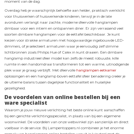
moment van de dag.
Overdag heb je waarschijnlijk behoefte aan helder, praktisch werklicht
voor thuiswerken of huiswerkende kinderen, terwijl je in de late
avonduren verlangt naar zachte, moderne sfeervolle hanglampen
dimbaar voor een intiem en ontspannen diner. Er zijn verrassend veel
soorten dimbare hanglampen voor de eettafel beschikbaar. Je kunt
kiezen voor strakke armaturen met hoogwaardige ingebouwde LED-
dimmers, of je selecteert armaturen waar je eenvoudig zelf slimme
lichtbronnen zoals Philips Hue of Calex in kunt draaien. Een dimbare
hanglamp industrieel sfeer model kan zelfs de meest robuuste, kille
ruimte in een handomdraai transformeren tot een warme, uitnodigende
plek waar je graag verblijft. Met sfeervolle
hanglampen eetkamer
oplossingen en een hanglamp boven eettafel sfeer benadering creëer je
de ultieme balans tussen dagelijkse functionaliteit en huiselijke
gezelligheid.
De voordelen van online bestellen bij een
ware specialist
Waarom je jouw nieuwe verlichting het beste online kunt aanschaffen
bij een gerichte verlichtingsspecialist, in plaats van bij een algemene
woonwinkel. De voordelen van onze webwinkel zijn aanzienlijk en direct
voelbaar in de service. Bij Lampentoppers.nl combineer je het enorme
gemak van hanglampen online bestellen vanuit je luie stoel met de