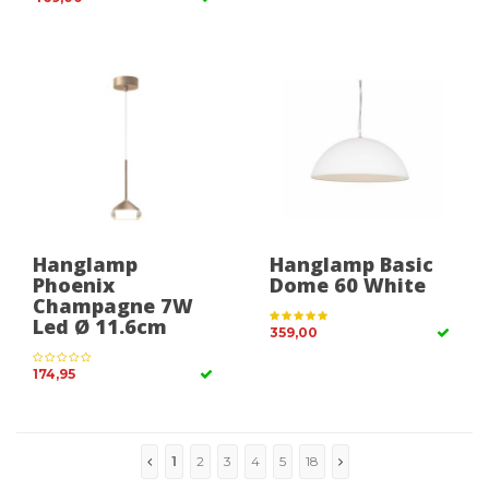
Hanglamp
Hanglamp Basic
Phoenix
Dome 60 White
Champagne 7W
Led Ø 11.6cm
359,00
174,95
1
2
3
4
5
18