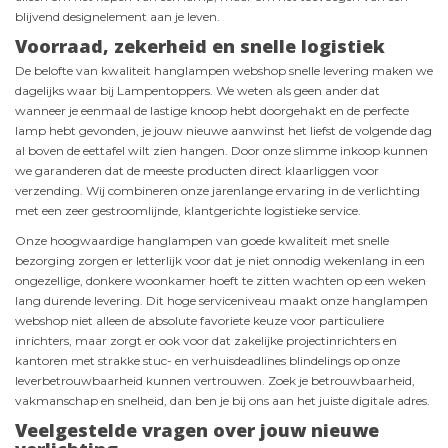
blijvend designelement aan je leven.
Voorraad, zekerheid en snelle logistiek
De belofte van kwaliteit hanglampen webshop snelle levering maken we
dagelijks waar bij Lampentoppers. We weten als geen ander dat
wanneer je eenmaal de lastige knoop hebt doorgehakt en de perfecte
lamp hebt gevonden, je jouw nieuwe aanwinst het liefst de volgende dag
al boven de eettafel wilt zien hangen. Door onze slimme inkoop kunnen
we garanderen dat de meeste producten direct klaarliggen voor
verzending. Wij combineren onze jarenlange ervaring in de verlichting
met een zeer gestroomlijnde, klantgerichte logistieke service.
Onze hoogwaardige hanglampen van goede kwaliteit met snelle
bezorging zorgen er letterlijk voor dat je niet onnodig wekenlang in een
ongezellige, donkere woonkamer hoeft te zitten wachten op een weken
lang durende levering. Dit hoge serviceniveau maakt onze hanglampen
webshop niet alleen de absolute favoriete keuze voor particuliere
inrichters, maar zorgt er ook voor dat zakelijke projectinrichters en
kantoren met strakke stuc- en verhuisdeadlines blindelings op onze
leverbetrouwbaarheid kunnen vertrouwen. Zoek je betrouwbaarheid,
vakmanschap en snelheid, dan ben je bij ons aan het juiste digitale adres.
Veelgestelde vragen over jouw nieuwe