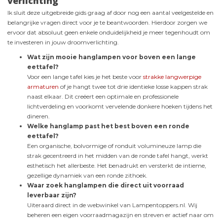
verlichting
Ik sluit deze uitgebreide gids graag af door nog een aantal veelgestelde en
belangrijke vragen direct voor je te beantwoorden. Hierdoor zorgen we
ervoor dat absoluut geen enkele onduidelijkheid je meer tegenhoudt om
te investeren in jouw droomverlichting.
Wat zijn mooie hanglampen voor boven een lange
eettafel?
Voor een lange tafel kies je het beste voor
strakke langwerpige
armaturen
of je hangt twee tot drie identieke losse kappen strak
naast elkaar. Dit creëert een optimale en professionele
lichtverdeling en voorkomt vervelende donkere hoeken tijdens het
dineren.
Welke hanglamp past het best boven een ronde
eettafel?
Een organische, bolvormige of ronduit volumineuze lamp die
strak gecentreerd in het midden van de ronde tafel hangt, werkt
esthetisch het allerbeste. Het benadrukt en versterkt de intieme,
gezellige dynamiek van een ronde zithoek.
Waar zoek hanglampen die direct uit voorraad
leverbaar zijn?
Uiteraard direct in de webwinkel van Lampentoppers.nl. Wij
beheren een eigen voorraadmagazijn en streven er actief naar om