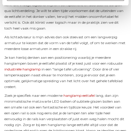
licht. Dit vraagt logischerwijs om een specifieke en doordachte aanpak
qua lichtverdeling. Je wilt te allen tijde voorkomen dat de uiteinden van
de eettafel in het donker vallen, terwijl het midden oncomfortabel fel
verlicht is. Ook dit klinkt weer logisch maar in de praktijk zien we dit
toch heel vaak mis gaan.
Als lichtadviseur is mijn advies dan ook steevast om een langwerpig
armatuur te kiezen dat de vorm van de tafel volgt, of om te werken met
meerdere losse armaturen in een strakke rij.
Je kan hierbij denken aan een positionering waarbij je meerdere
hanglampen boven je eettafel plaatst of je kiest juist voor een robuuste
industriële hanglamp
in een "lange tafel uitvoering". Door drie of vier
lampenkappen naast elkaar te monteren, zorg je ervoor dat je een
optimale, gelijkmatige spreiding van het licht over het gehele tafelblad
creëert.
Zoek je specifiek naar een moderne
hanglamp eettafel
lang, dan zijn
minimalistische matzwarte LED balken of subtiele glazen bollen aan
een smalle rail ook een fantastische en tijdloze keuze. Het voordeel van
een open rail is ook nog eens dat je de lampen ten aller tijde heel
eenvoudig in de rails kan verplaatsten of juist even weg halen mocht dit
nodig zijn. Zorg er bij een hanglamp lange eettafel altijd voor dat de
onderlinge afstand tussen de lichtbronnen klopt. Hang ze idealiter op een