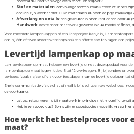
meestal duurder vanwege extra meet- en snijwerk.
Stof en materialen
: eenvoudige stoffen zoals katoen of linnen zi
doeken zijn kostbaarder. Luxe materialen kunnen de prijs makkelijk
Afwerking en details
: een gekleurde binnenkant of een opdruk (zoa
Handwerk
: des te meer maatwerk gewenst is qua model of finish, d
Voor meerdere lampenkappen of een lichtproject kan je bij Lampentoppers a
om bij één of twee andere webshops ook een offerte aan te vragen om prijz
Levertijd lampenkap op ma
Lampenkappen op maat hebben een levertijd omdat deze speciaal voor de k
lampenkap op maat is gemiddeld 6 tot 12 werkdagen. Bij bijzondere ontwe
periodes (zoals najaar of vlak voor feestdagen) kan de levertijd oplopen tot c
Snelle communicatie via de chat of mail is bij slechts enkele webshops mogel
de voortgang.
Let op: retourneren is bij maatwerk in principe niet mogelijk, tenzij
Heb je een spoedklus? Soms zijn er spoedopties mogelijk, vraag hier a
Hoe werkt het bestelproces voor
maat?