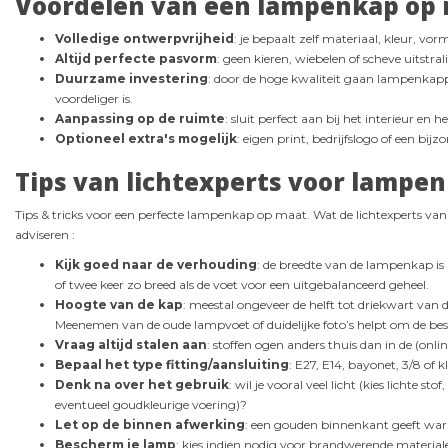
Voordelen van een lampenkap op 
Volledige ontwerpvrijheid
: je bepaalt zelf materiaal, kleur, vo
Altijd perfecte pasvorm
: geen kieren, wiebelen of scheve uitstra
Duurzame investering
: door de hoge kwaliteit gaan lampenkap
voordeliger is.
Aanpassing op de ruimte
: sluit perfect aan bij het interieur en he
Optioneel extra's mogelijk
: eigen print, bedrijfslogo of een bijz
Tips van lichtexperts voor lampe
Tips & tricks voor een perfecte lampenkap op maat. Wat de lichtexperts v
adviseren :
Kijk goed naar de verhouding
: de breedte van de lampenkap is 
of twee keer zo breed als de voet voor een uitgebalanceerd geheel.
Hoogte van de kap
: meestal ongeveer de helft tot driekwart van
Meenemen van de oude lampvoet of duidelijke foto’s helpt om de best
Vraag altijd stalen aan
: stoffen ogen anders thuis dan in de (onlin
Bepaal het type fitting/aansluiting
: E27, E14, bayonet, 3/8 of k
Denk na over het gebruik
: wil je vooral veel licht (kies lichte st
eventueel goudkleurige voering)?
Let op de binnen afwerking
: een gouden binnenkant geeft warmer 
Bescherm je lamp
: kies indien nodig voor brandwerende materialen