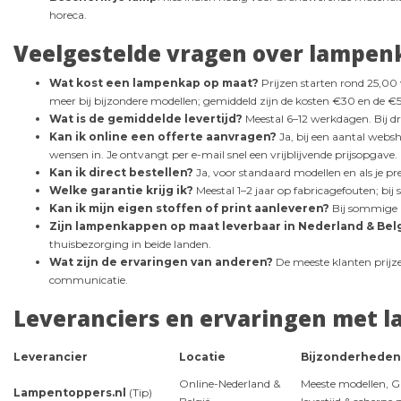
horeca.
Veelgestelde vragen over lampe
Wat kost een lampenkap op maat?
Prijzen starten rond 25,00
meer bij bijzondere modellen; gemiddeld zijn de kosten €30 en de €
Wat is de gemiddelde levertijd?
Meestal 6–12 werkdagen. Bij d
Kan ik online een offerte aanvragen?
Ja, bij een aantal web
wensen in. Je ontvangt per e-mail snel een vrijblijvende prijsopgave.
Kan ik direct bestellen?
Ja, voor standaard modellen en als je prec
Welke garantie krijg ik?
Meestal 1–2 jaar op fabricagefouten; bij
Kan ik mijn eigen stoffen of print aanleveren?
Bij sommige at
Zijn lampenkappen op maat leverbaar in Nederland & Bel
thuisbezorging in beide landen.
Wat zijn de ervaringen van anderen?
De meeste klanten prijze
communicatie.
Leveranciers en ervaringen met 
Leverancier
Locatie
Bijzonderheden
Online-Nederland &
Meeste modellen, Gr
Lampentoppers.nl
(Tip)