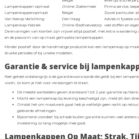
België
levertijd & scherpe
Lampenkappen-opmaat
Online-Zoetermeer
Prima service, bepe
Lampenkappenopmaat
België
Zowel particulier al
Van Nierop Verlichting
Den Haag
Advies in fysieke wi
Lampenkap-fabriek
Online-Badhoevedorp
veel stoffen en eige
De ervaringen van klanten zijn vrijwel altijd positief, met extra waardering v
en de pasvorm van op maat gemaakte lampenkappen.
Minder positief: door de handmatige productie kan een lampenkap op maat 
drukke periodes of bij unieke modellen.
Garantie & service bij lampenkap
Niet geheel onbelangrijk is de garantievoorwaarde die geldt bij een lampenk
voren, zo kom je niet voor verassingen te staan.
De meeste aanbieders geven standaard 1 tot 2 jaar garantie op fabri
Mocht een lampenkap bij levering beschadigd zijn, meld dit dan direc
Omdat het om maatwerk gaat heb je wettelijk geen recht op retour, t
geleverde afmetingen.
Bijkomend voordeel: bij schade buiten garantie kunnen veel ateliers 
investering zo lang mogelijk mee gaat.
Lampenkappen Op Maat; Strak, Tij