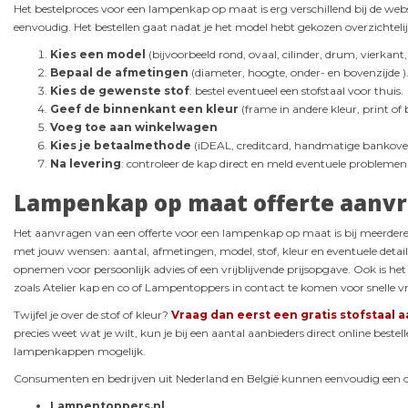
Het bestelproces voor een lampenkap op maat is erg verschillend bij de we
eenvoudig. Het bestellen gaat nadat je het model hebt gekozen overzichteli
Kies een model
(bijvoorbeeld rond, ovaal, cilinder, drum, vierkant,
Bepaal de afmetingen
(diameter, hoogte, onder- en bovenzijde )
Kies de gewenste stof
: bestel eventueel een stofstaal voor thuis.
Geef de binnenkant een kleur
(frame in andere kleur, print of
Voeg toe aan winkelwagen
Kies je betaalmethode
(iDEAL, creditcard, handmatige bankover
Na levering
: controleer de kap direct en meld eventuele problemen 
Lampenkap op maat offerte aanvra
Het aanvragen van een offerte voor een lampenkap op maat is bij meerdere a
met jouw wensen: aantal, afmetingen, model, stof, kleur en eventuele detail
opnemen voor persoonlijk advies of een vrijblijvende prijsopgave. Ook is he
zoals Atelier kap en co of Lampentoppers in contact te komen voor snelle vr
Twijfel je over de stof of kleur?
Vraag dan eerst een gratis stofstaal 
precies weet wat je wilt, kun je bij een aantal aanbieders direct online bestell
lampenkappen mogelijk.
Consumenten en bedrijven uit Nederland en België kunnen eenvoudig een offe
Lampentoppers.nl