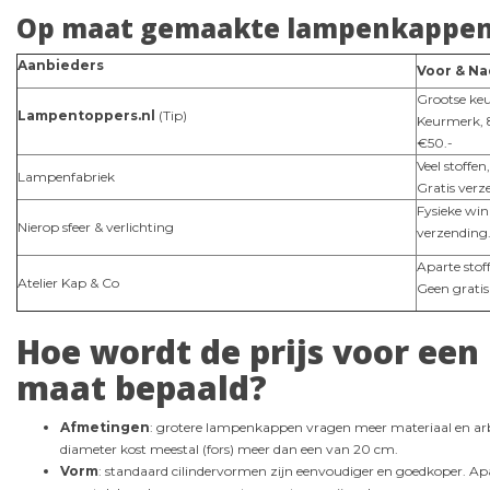
Op maat gemaakte lampenkappen 
Aanbieders
Voor & N
Grootse keu
Lampentoppers.nl
(Tip)
Keurmerk, 8
€50.-
Veel stoffe
Lampenfabriek
Gratis verz
Fysieke win
Nierop sfeer & verlichting
verzendin
Aparte stof
Atelier Kap & Co
Geen gratis
Hoe wordt de prijs voor ee
maat bepaald?
Afmetingen
: grotere lampenkappen vragen meer materiaal en arbe
diameter kost meestal (fors) meer dan een van 20 cm.
Vorm
: standaard cilindervormen zijn eenvoudiger en goedkoper. Apa