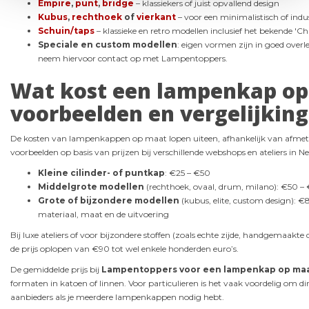
Empire
,
punt
,
bridge
– klassiekers of juist opvallend design
Kubus
,
rechthoek
of
vierkant
– voor een minimalistisch of indust
Schuin/taps
– klassieke en retro modellen inclusief het bekende 'Ch
Speciale en custom modellen
: eigen vormen zijn in goed overleg
neem hiervoor contact op met Lampentoppers.
Wat kost een lampenkap op 
voorbeelden en vergelijking
De kosten van lampenkappen op maat lopen uiteen, afhankelijk van afmetin
voorbeelden op basis van prijzen bij verschillende webshops en ateliers in Ne
Kleine cilinder- of puntkap
: €25 – €50
Middelgrote modellen
(rechthoek, ovaal, drum, milano): €50 –
Grote of bijzondere modellen
(kubus, elite, custom design): €
materiaal, maat en de uitvoering
Bij luxe ateliers of voor bijzondere stoffen (zoals echte zijde, handgemaakte 
de prijs oplopen van €90 tot wel enkele honderden euro’s.
De gemiddelde prijs bij
Lampentoppers
voor een lampenkap op ma
formaten in katoen of linnen. Voor particulieren is het vaak voordelig om di
aanbieders als je meerdere lampenkappen nodig hebt.