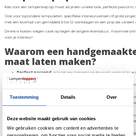
Kies voor een lampenkap op maat als je een unieke look, perfecte pasvorm
Ook voor bijzondere lampvoeten, specifieke interieurwensen of grote proje
met een levertijd van gemiddeld 6 tot 12 werkdagen en een prijs die variee
De extra kosten wegen vaak op tegen de langere levensduur, maximale ont
voor je interieur!
Waarom een handgemaakte
maat laten maken?
Perfect passend
: je krijgt een lampenkap die exact aansluit bij 
te doen aan stijl of functionaliteit.
Unieke uitstraling
: je kunt kiezen uit honderden stoffen, prints e
met je bedrijfslogo of naam, laten verwerken.
Toestemming
Details
Over
Specifieke modellen en afmetingen
: van cilindervormig tot o
bridge en custom modellen. Bij standaard winkels ben je vaak be
Lampentoppers
zijn in vele modellen en maten leverbaar.
Stofkeuze
: kies uit katoen, linnen, zijde, brandwerende stoffen of u
Deze website maakt gebruik van cookies
Duurzaamheid
: ambachtelijk handgemaakte lampenkappen met 
mee dan Chinese massaproductie-varianten.
We gebruiken cookies om content en advertenties te
Stijl en sfeer
: een op maat gemaakte lampenkap kan de sfeer helem
personaliseren, om functies voor social media te bieden