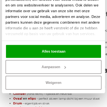
of juist een landelijke uitstraling.
en om ons websiteverkeer te analyseren. Ook delen we
Hoe een lampenkap op maa
informatie over uw gebruik van onze site met onze
partners voor social media, adverteren en analyse. Deze
Praktische tips
partners kunnen deze gegevens combineren met andere
informatie die u aan ze heeft verstrekt of die ze hebben
Vergelijk aanbiedingen online voor de beste prijs-kwaliteitverhouding. Vraag 
verzameld op basis van uw gebruik van hun services.
montage en type fitting.
Weet je het niet zeker? Stuur een foto van de lampvoet en de lampenkap zel
vorm en materiaal. Een aantal webshops hebben een chat -lijn waarop je s
Alles toestaan
Koopadvies van onze lichtexperts:
investeer liever in kwaliteit, wa
jarenlang plezier en besparen je op termijn miskopen.
Aanpassen
Welke modellen zijn leverba
opties mogelijk
Weigeren
Vrijwel alle denkbare vormen zijn als lampenkap op maat leverbaar, zoals:
Cilinder
(rond recht) – tijdloos en neutraal
Ovaal
en
elips
– perfect als een lamp dicht bij een muur staat
Drum
– eigentijds en strak