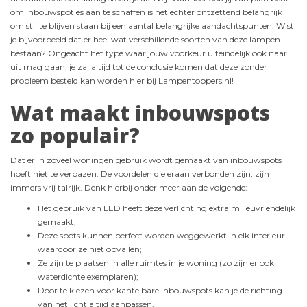
om inbouwspotjes aan te schaffen is het echter ontzettend belangrijk
om stil te blijven staan bij een aantal belangrijke aandachtspunten. Wist
je bijvoorbeeld dat er heel wat verschillende soorten van deze lampen
bestaan? Ongeacht het type waar jouw voorkeur uiteindelijk ook naar
uit mag gaan, je zal altijd tot de conclusie komen dat deze zonder
probleem besteld kan worden hier bij Lampentoppers.nl!
Wat maakt inbouwspots
zo populair?
Dat er in zoveel woningen gebruik wordt gemaakt van inbouwspots
hoeft niet te verbazen. De voordelen die eraan verbonden zijn, zijn
immers vrij talrijk. Denk hierbij onder meer aan de volgende:
Het gebruik van LED heeft deze verlichting extra milieuvriendelijk
gemaakt;
Deze spots kunnen perfect worden weggewerkt in elk interieur
waardoor ze niet opvallen;
Ze zijn te plaatsen in alle ruimtes in je woning (zo zijn er ook
waterdichte exemplaren);
Door te kiezen voor kantelbare inbouwspots kan je de richting
van het licht altijd aanpassen.