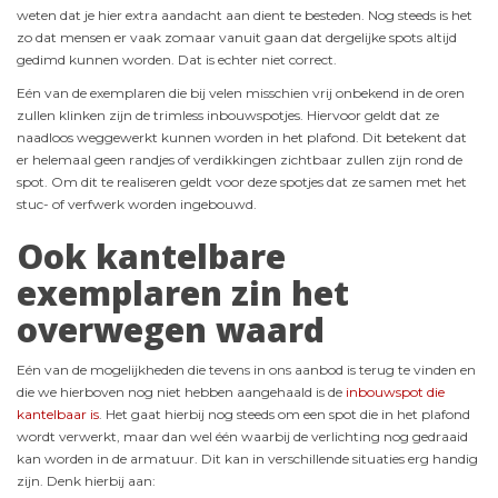
weten dat je hier extra aandacht aan dient te besteden. Nog steeds is het
zo dat mensen er vaak zomaar vanuit gaan dat dergelijke spots altijd
gedimd kunnen worden. Dat is echter niet correct.
Eén van de exemplaren die bij velen misschien vrij onbekend in de oren
zullen klinken zijn de trimless inbouwspotjes. Hiervoor geldt dat ze
naadloos weggewerkt kunnen worden in het plafond. Dit betekent dat
er helemaal geen randjes of verdikkingen zichtbaar zullen zijn rond de
spot. Om dit te realiseren geldt voor deze spotjes dat ze samen met het
stuc- of verfwerk worden ingebouwd.
Ook kantelbare
exemplaren zin het
overwegen waard
Eén van de mogelijkheden die tevens in ons aanbod is terug te vinden en
die we hierboven nog niet hebben aangehaald is de
inbouwspot die
kantelbaar is
. Het gaat hierbij nog steeds om een spot die in het plafond
wordt verwerkt, maar dan wel één waarbij de verlichting nog gedraaid
kan worden in de armatuur. Dit kan in verschillende situaties erg handig
zijn. Denk hierbij aan: