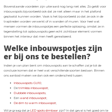
Bovenstaande voordelen zijn uiteraard nog lang niet alles. Zo geldt voor
inbouwspots bijvoorbeeld ook dat ze niet alleen maar in het plafond
geplaatst kunnen worden. Vaak is het bijvoorbeeld zo dat ze ook in de
traptreden worden verwerkt of in wanden of muren. Voor heel wat
mensen vormen de inbouwspotjes een perfecte oplossing, omdat ze in
tegenstelling tot opbouwspots geen echt zichtbaar element vormen
binnen het interieur dat men heeft gerealiseerd.
Welke inbouwspotjes zijn
er bij ons te bestellen?
Indien je van plan bent om inbouwspots aan te schaffen zal je tot de
conclusie komen dat er heel wat verschillende soorten bestaan. Binnen
ons aanbod maken we dan ook een onderscheid tussen:
Inbouwspots GU10
;
De
trimless inbouwspot
;
Dubbele inbouwspots
;
Een
wand inbouwspot
;
De dim to warm inbouwspot
;
Wil je graag dat je
LED spots dimbaar
zijn? In dat geval is het goed om te