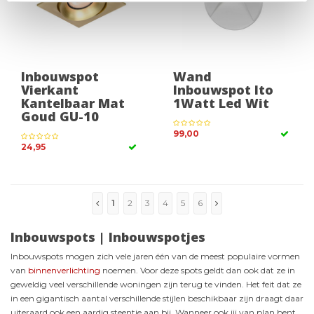
Inbouwspot
Wand
Vierkant
Inbouwspot Ito
Kantelbaar Mat
1Watt Led Wit
Goud GU-10
99,00
24,95
1
2
3
4
5
6
Inbouwspots | Inbouwspotjes
Inbouwspots mogen zich vele jaren één van de meest populaire vormen
van
binnenverlichting
noemen. Voor deze spots geldt dan ook dat ze in
geweldig veel verschillende woningen zijn terug te vinden. Het feit dat ze
in een gigantisch aantal verschillende stijlen beschikbaar zijn draagt daar
uiteraard ook een aardig steentje aan bij. Wanneer ook jij van plan bent