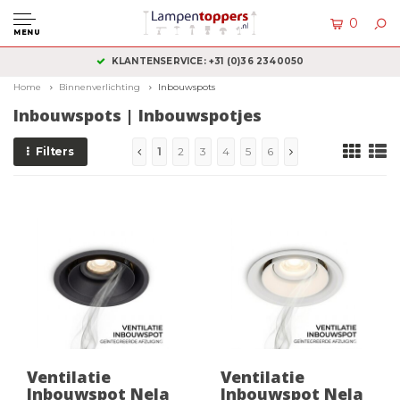
0
MENU
KLANTENSERVICE: +31 (0)36 2340050
Home
Binnenverlichting
Inbouwspots
Inbouwspots | Inbouwspotjes
Filters
1
2
3
4
5
6
Ventilatie
Ventilatie
Inbouwspot Nela
Inbouwspot Nela