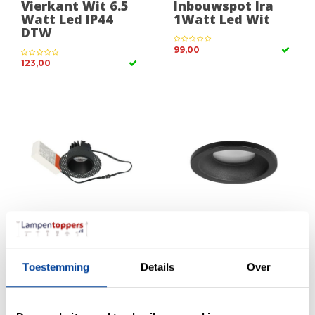
Vierkant Wit 6.5
Inbouwspot Ira
Watt Led IP44
1Watt Led Wit
DTW
99,00
123,00
Inbouwspot
Inbouwspot Rond
Trimless Rond
Mat Zwart GU10
6Watt Led Zwart
IP44
Toestemming
Details
Over
147,50
16,50