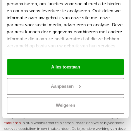
personaliseren, om functies voor social media te bieden
Vervolgens werd de fles met een gloeilamp verhit waardoor het inmiddels
bekende effect van de opstijgende en dalende olie ontstond. Voor olie
en om ons websiteverkeer te analyseren. Ook delen we
geldt immers dat ze zich niet mengt met water.
informatie over uw gebruik van onze site met onze
partners voor social media, adverteren en analyse. Deze
Vandaag de dag is het zo dat voor lavalampen geldt dat ze bestaan uit
een speciaal mengsel van water en de zogenaamde paraffine ofwel
partners kunnen deze gegevens combineren met andere
kaarsvet. Voor één of beide vloeistoffen geldt dat ze behandeld kunnen
informatie die u aan ze heeft verstrekt of die ze hebben
zijn met een speciale kleurstof. Als gevolg hiervan ontstaan de gekleurde
verzameld op basis van uw gebruik van hun services.
bellen waar deze lampen hun naam aan te danken hebben. Voor deze
bellen geldt immers dat ze over sterke gelijkenissen beschikken met lava.
In het merendeel van de gevallen is het zo dat de lamp is gemaakt van
chroom. Uiteraard is ze wel in heel veel verschillende uitvoeringen
Alles toestaan
verkrijgbaar.
Te integreren in tal van
Aanpassen
verschillende ruimtes
Weigeren
De bijzondere sfeer die wordt gecreëerd door een lavalamp kan in heel
veel uiteenlopende ruimtes zorgen voor een aantrekkelijke meerwaarde.
Zo zijn er bijvoorbeeld veel mensen die ervoor kiezen om een dergelijke
tafellamp
in hun woonkamer te plaatsen, maar zien we ze bijvoorbeeld
ook vaak opduiken in een thuiskantoor. De bijzondere werking van deze