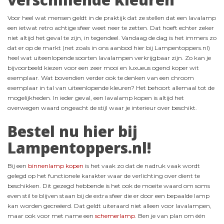
Voor heel wat mensen geldt in de praktijk dat ze stellen dat een lavalamp
een ietwat retro achtige sfeer weet neer te zetten. Dat hoeft echter zeker
niet altijd het geval te zijn, in tegendeel. Vandaag de dag is het immers zo
dat er op de markt (net zoals in ons aanbod hier bij Lampentoppers.nl)
heel wat uiteenlopende soorten lavalampen verkrijgbaar zijn. Zo kan je
bijvoorbeeld kiezen voor een zeer mooi en luxueus ogend koper wit
exemplaar. Wat bovendien verder ook te denken van een chroom
exemplaar in tal van uiteenlopende kleuren? Het behoort allemaal tot de
mogelijkheden. In ieder geval, een lavalamp kopen is altijd het
overwegen waard ongeacht de stijl waar je interieur over beschikt.
Bestel nu hier bij
Lampentoppers.nl!
Bij een
binnenlamp kopen
is het vaak zo dat de nadruk vaak wordt
gelegd op het functionele karakter waar de verlichting over dient te
beschikken. Dit gezegd hebbende is het ook de moeite waard om soms
even stil te blijven staan bij de extra sfeer die er door een bepaalde lamp
kan worden gecreëerd. Dat geldt uiteraard niet alleen voor lavalampen,
maar ook voor met name een
schemerlamp
. Ben je van plan om één