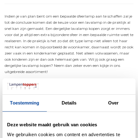
Indien je van plan bent om een bepaalde sfeerlamp aan te schaffen zal je
tot de conclusie komen dat de keuze voor een lavalamp in de praktijk al
snel kan zijn gemaakt. Een dergelijke lavalamp kopen zorgt er immers
voor dat je altijd een extra bijzondere sfeer in een bepaalde ruimte weet te
realiseren. In de praktijk is het zo dat dit type lamp niet alleen tot haar
recht kan komen in bijvoorbeeld de woonkamer, daarnaast wordt ze ook
zeer vaak in een kinderkamer geplaatst. Niet alleen volwassenen, maar
ook kinderen zijn er dan ook helemaal gek van. Wil jij ook graag een
dergelijke lavalamp kopen? Neem dan zeker even een kijkje in ons
uitgebreide assortiment!
Een lavalamp beschikt
altijd over een bijzondere
uitstraling
Toestemming
Details
Over
De lavalamp is een vorm van sfeerverlichting welke het levenslicht zag
in het jaar 1963. Ze werd uitgevonden door Edward Craven Walker. Voor
Deze website maakt gebruik van cookies
de eerste versie die van deze lamp op de markt kwam geldt dat ze
We gebruiken cookies om content en advertenties te
eenvoudigweg bestond uit een glazen fles gevuld met olie en water.