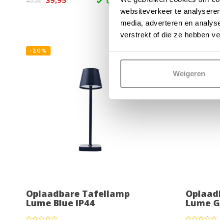
39,95
49,95
OP VOORRAAD
39,99
websiteverkeer te analyseren
media, adverteren en analys
verstrekt of die ze hebben v
-20%
-20%
Weigeren
Oplaadbare Tafellamp
Oplaad
Lume Blue IP44
Lume G