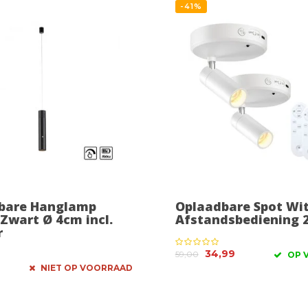
-41%
bare Hanglamp
Oplaadbare Spot Wit 
Zwart Ø 4cm incl.
Afstandsbediening 2
r
34,99
59,00
OP 
NIET OP VOORRAAD