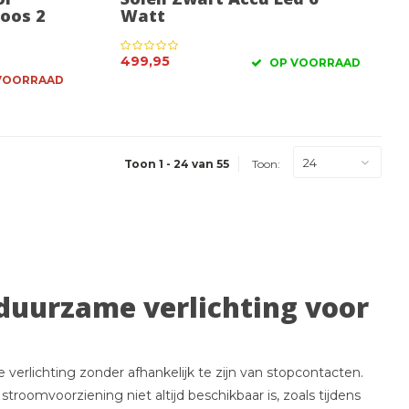
oos 2
Watt
499,95
OP VOORRAAD
 VOORRAAD
24
Toon 1 - 24 van 55
Toon:
duurzame verlichting voor
 verlichting zonder afhankelijk te zijn van stopcontacten.
roomvoorziening niet altijd beschikbaar is, zoals tijdens