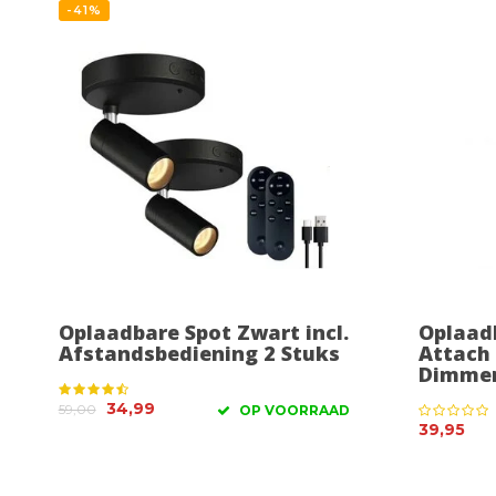
-41%
Oplaadbare Spot Zwart incl.
Oplaad
Afstandsbediening 2 Stuks
Attach 
Dimme
34,99
59,00
OP VOORRAAD
39,95