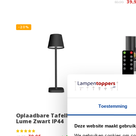
39,
59,99
-20%
Toestemming
Oplaadbare Tafellamp
Luxe O
Lume Zwart IP44
Kaarse
Timer 
Deze website maakt gebruik
We gebruiken cookies om cont