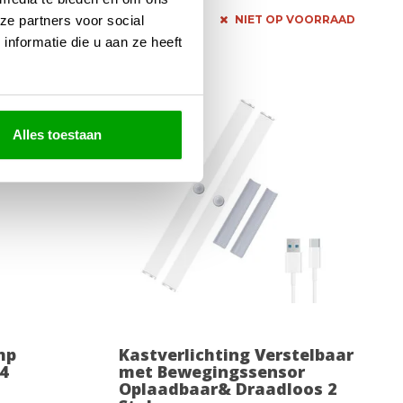
44,99
49,95
ze partners voor social
VOORRAAD
NIET OP VOORRAAD
nformatie die u aan ze heeft
-45%
Alles toestaan
mp
Kastverlichting Verstelbaar
4
met Bewegingssensor
Oplaadbaar& Draadloos 2