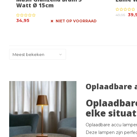
Watt Ø 15cm
39,
49,95
34,95
NIET OP VOORRAAD
Meest bekeken
Oplaadbare 
Oplaadbare
elke situat
Oplaadbare accu lampen z
Deze lampen zijn perfect