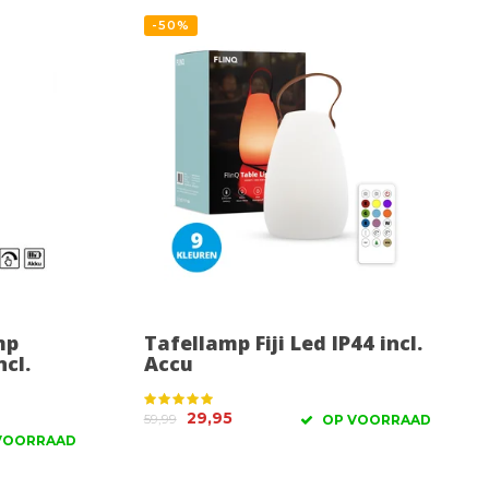
-50%
mp
Tafellamp Fiji Led IP44 incl.
cl.
Accu
29,95
59,99
OP VOORRAAD
VOORRAAD