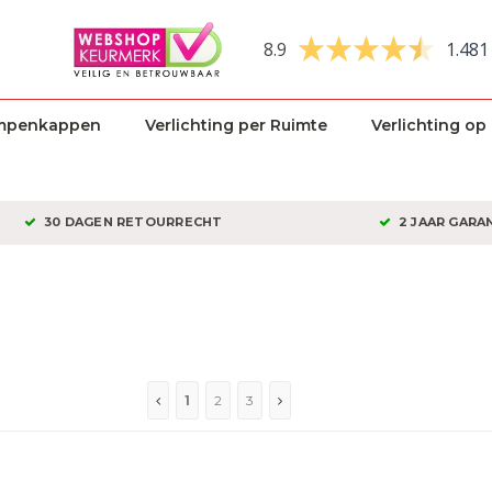
8.9
1.481
mpenkappen
Verlichting per Ruimte
Verlichting op
30 DAGEN RETOURRECHT
2 JAAR GARA
1
2
3