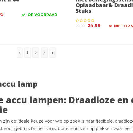
Oplaadbaar& Draadl
Stuks
95
OP VOORRAAD
24,99
29,99
NIET OP
1
2
3
accu lamp
 accu lampen: Draadloze en 
ie
ijn de ideale keuze voor wie op zoek is naar flexibele, draadloze
 voor gebruik binnenshuis, buitenshuis en op plekken waar een st