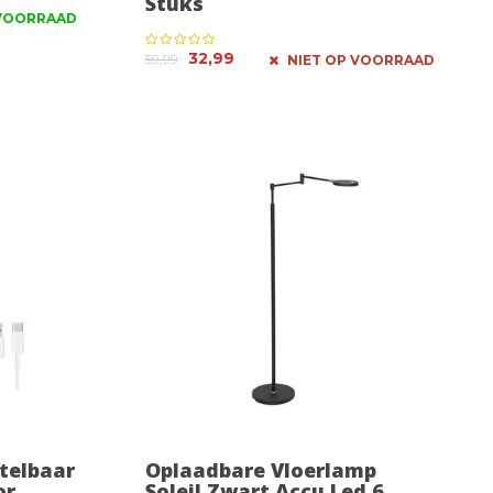
Stuks
VOORRAAD
32,99
59,99
NIET OP VOORRAAD
telbaar
Oplaadbare Vloerlamp
or
Soleil Zwart Accu Led 6