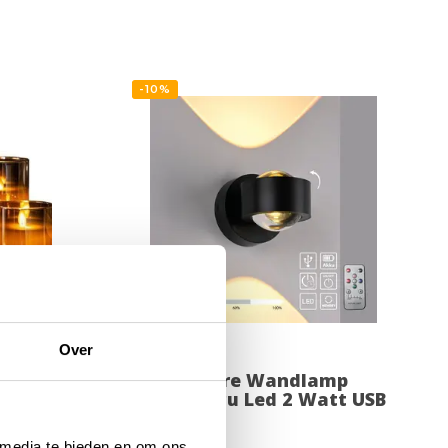
-10%
Over
las met
Oplaadbare Wandlamp
l.
Zwart Accu Led 2 Watt USB
Magneet
 media te bieden en om ons