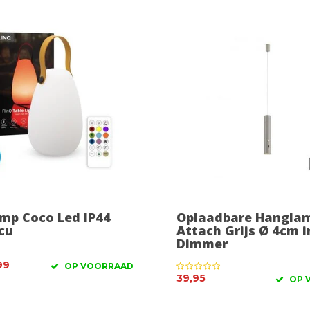
mp Coco Led IP44
Oplaadbare Hangla
ccu
Attach Grijs Ø 4cm in
Dimmer
99
OP VOORRAAD
39,95
OP 