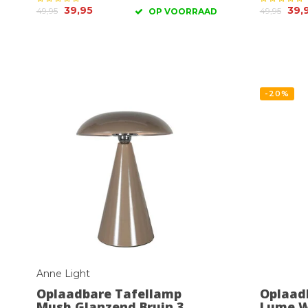
39,95
39,
49,95
49,95
OP VOORRAAD
-20%
Anne Light
Oplaadbare Tafellamp
Oplaad
Mush Glanzend Bruin 3
Lume W