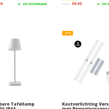
95
39,95
49,95
OP VOORRAAD
OP 
-17%
bare Tafellamp
Kastverlichting Vers
it IP44
met Bewegingssens