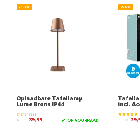
-20%
-56%
Oplaadbare Tafellamp
Tafella
Lume Brons IP44
incl. A
39,95
39,
49,95
89,99
OP VOORRAAD