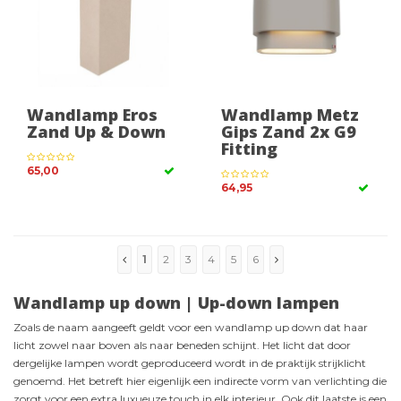
Wandlamp Eros
Wandlamp Metz
Zand Up & Down
Gips Zand 2x G9
Fitting
65,00
64,95
1
2
3
4
5
6
Wandlamp up down | Up-down lampen
Zoals de naam aangeeft geldt voor een wandlamp up down dat haar
licht zowel naar boven als naar beneden schijnt. Het licht dat door
dergelijke lampen wordt geproduceerd wordt in de praktijk strijklicht
genoemd. Het betreft hier eigenlijk een indirecte vorm van verlichting die
zorgt voor een extra luxueuze touch in elk interieur. Ook dit laatste is een