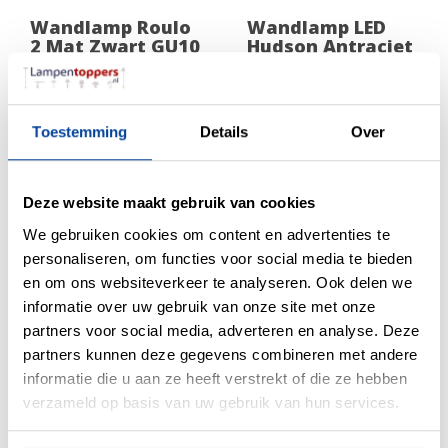
Wandlamp Roulo
Wandlamp LED
2 Mat Zwart GU10
Hudson Antraciet
IP54
39,95
164,95
Toestemming
Details
Over
Deze website maakt gebruik van cookies
We gebruiken cookies om content en advertenties te
personaliseren, om functies voor social media te bieden
en om ons websiteverkeer te analyseren. Ook delen we
informatie over uw gebruik van onze site met onze
partners voor social media, adverteren en analyse. Deze
Wandlamp Gips
Wandlamp
partners kunnen deze gegevens combineren met andere
Brest Wit 2 Lichts
Plaster Vierkant
informatie die u aan ze heeft verstrekt of die ze hebben
GU10
Wit incl. Led
verzameld op basis van uw gebruik van hun services.
44,95
49,95