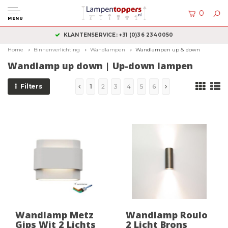
0
MENU
KLANTENSERVICE: +31 (0)36 2340050
Home
Binnenverlichting
Wandlampen
Wandlampen up & down
Wandlamp up down | Up-down lampen
Filters
1
2
3
4
5
6
Wandlamp Metz
Wandlamp Roulo
Gips Wit 2 Lichts
2 Licht Brons