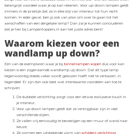
belangrijk voordeel waar je op kan rekenen. Voor up-down lampen geldt
immers in de praktijk dat ze in elke stijl van interieur tot hun recht
komen. In ieder geval, ben jij ook van plan om over te gaan tot het
aanschaffen van een dergelijke lamp? Dan zal je kunnen concluderen
dat je hier bij Lampentoppers.nl aan het juiste adres bent!
Waarom kiezen voor een
wandlamp up down?
Eén van de exemplaren waar je bij
binnenlampen kopen
dus voor kan
kiezen is een zogenaamde wandlamp up down. Dat dit type lamp
tegenwoordig steeds vaker wordt gekozen hoeft niet te verbazen, in
tegendeel. Er zijn dan ook best wat interessante voordelen aan toe te
schrijven:
De dubbele verlichting zorgt voor een ietwat exclusieve touch in
je interieur;
Voor up-down lampen geldt dat ze verkrijgbaar zijn in veel
verschillende stijlen;
Ze vallen vrij eenvoudig te bevestigen op een muur of wand naar
keuze;
Ze vormen een uitstekende vorm van
schilderij verlichting
;