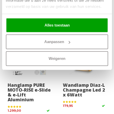
informatie die u aan ze heeft verstrekt of die ze hebben
Perugia 1 Lichts
Sovrano Wit 1
30cm | GU10
Lichts
verzameld op basis van uw gebruik van hun services.
Fitting
259,00
57,50
Alles toestaan
Aanpassen
Weigeren
Hanglamp PURE
Wandlamp Diaz-L
MOTO-RISE e-Slide
Champagne Led 2
& e-Lift
x 6Watt
Aluminium
179,95
1.299,00