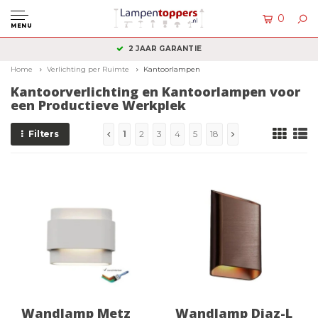
0
MENU
KLANTENSERVICE: +31 (0)36 2340050
Home
Verlichting per Ruimte
Kantoorlampen
Kantoorverlichting en Kantoorlampen voor
een Productieve Werkplek
Filters
1
2
3
4
5
18
Wandlamp Metz
Wandlamp Diaz-L