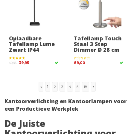
Oplaadbare
Tafellamp Touch
Tafellamp Lume
Staal 3 Step
Zwart IP44
Dimmer Ø 28 cm
39,95
89,00
49,95
1
2
3
4
5
18
Kantoorverlichting en Kantoorlampen voor
een Productieve Werkplek
De Juiste
Kantoorverlichting voor