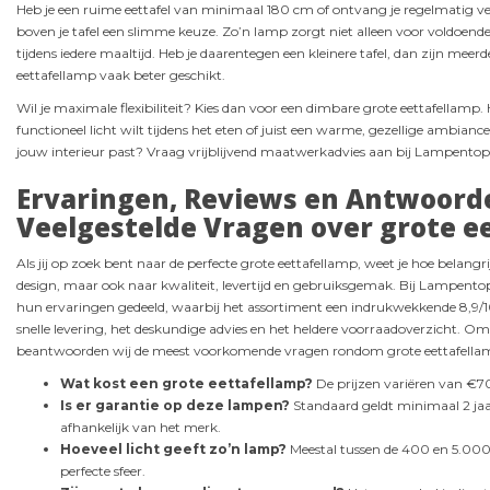
Heb je een ruime eettafel van minimaal 180 cm of ontvang je regelmatig ve
boven je tafel een slimme keuze. Zo’n lamp zorgt niet alleen voor voldoende 
tijdens iedere maaltijd. Heb je daarentegen een kleinere tafel, dan zijn mee
eettafellamp vaak beter geschikt.
Wil je maximale flexibiliteit? Kies dan voor een dimbare grote eettafellamp. Hi
functioneel licht wilt tijdens het eten of juist een warme, gezellige ambian
jouw interieur past? Vraag vrijblijvend maatwerkadvies aan bij Lampentopp
Ervaringen, Reviews en Antwoord
Veelgestelde Vragen over grote e
Als jij op zoek bent naar de perfecte grote eettafellamp, weet je hoe belangrij
design, maar ook naar kwaliteit, levertijd en gebruiksgemak. Bij Lampent
hun ervaringen gedeeld, waarbij het assortiment een indrukwekkende 8,9/1
snelle levering, het deskundige advies en het heldere voorraadoverzicht. O
beantwoorden wij de meest voorkomende vragen rondom grote eettafella
Wat kost een grote eettafellamp?
De prijzen variëren van €70
Is er garantie op deze lampen?
Standaard geldt minimaal 2 jaar 
afhankelijk van het merk.
Hoeveel licht geeft zo’n lamp?
Meestal tussen de 400 en 5.000
perfecte sfeer.