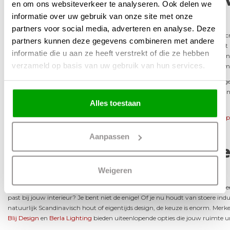
en om ons websiteverkeer te analyseren. Ook delen we
eettafellamp
informatie over uw gebruik van onze site met onze
partners voor social media, adverteren en analyse. Deze
Wil je dat jouw grote eettafellamp precies goed hangt? De juiste hoogte is c
partners kunnen deze gegevens combineren met andere
de sfeer en straalt het licht niet optimaal; te laag, en je belemmert het zicht
informatie die u aan ze heeft verstrekt of die ze hebben
onze experts om de lamp tussen de 60 en 80 cm boven het tafelblad te han
verzameld op basis van uw gebruik van hun services.
voor een praktisch én sfeervol resultaat, zelfs bij glazen tafels of langere fami
Heb je een hoog plafond? Dan kun je de lamp iets lager hangen om extra gez
iedereen elkaar nog goed kan aankijken. Veel hanglampen zijn eenvoudig in 
bent in jouw lichtopstelling.
Alles toestaan
Twijfel je over de juiste maat of hoogte? Neem gerust
contact op met Lamp
graag om de perfecte lichtbeleving te realiseren voor jouw eettafel.
Aanpassen
Ontdek de perfecte grote ee
stijlen en slimme tips
Weigeren
Sta jij voor de uitdaging om een grote eettafellamp uit te kiezen die niet all
past bij jouw interieur? Je bent niet de enige! Of je nu houdt van stoere in
natuurlijk Scandinavisch hout of eigentijds design, de keuze is enorm. Merk
Blij Design
en
Berla Lighting
bieden uiteenlopende opties die jouw ruimte 