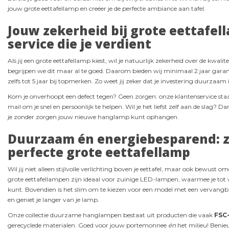
jouw grote eettafellamp en creëer je de perfecte ambiance aan tafel.
Jouw zekerheid bij grote eettafel
service die je verdient
Als jij een grote eettafellamp kiest, wil je natuurlijk zekerheid over de kwal
begrijpen we dit maar al te goed. Daarom bieden wij minimaal 2 jaar garan
zelfs tot 5 jaar bij topmerken. Zo weet jij zeker dat je investering duurzaam i
Kom je onverhoopt een defect tegen? Geen zorgen: onze klantenservice staat 
mail om je snel en persoonlijk te helpen. Wil je het liefst zelf aan de slag? Dan
je zonder zorgen jouw nieuwe hanglamp kunt ophangen.
Duurzaam én energiebesparend: zo 
perfecte grote eettafellamp
Wil jij niet alleen stijlvolle verlichting boven je eettafel, maar ook bewus
grote eettafellampen zijn ideaal voor zuinige LED-lampen, waarmee je tot 
kunt. Bovendien is het slim om te kiezen voor een model met een vervangba
en geniet je langer van je lamp.
Onze collectie duurzame hanglampen bestaat uit producten die vaak
FSC-
gerecyclede materialen. Goed voor jouw portemonnee
én
het milieu! Benie