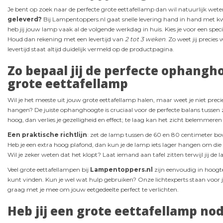
Je bent op zoek naar de perfecte grote eettafellamp dan wil natuurlijk wet
geleverd?
Bij Lampentoppers.nl gaat snelle levering hand in hand met kwa
heb jij jouw lamp vaak al de volgende werkdag in huis. Kies je voor een sp
Houd dan rekening met een levertijd van
2 tot 3 weken
. Zo weet jij precie
levertijd staat altijd duidelijk vermeld op de productpagina.
Zo bepaal jij de perfecte ophangh
grote eettafellamp
Wil je het meeste uit jouw grote eettafellamp halen, maar weet je niet prec
hangen? De juiste ophanghoogte is cruciaal voor de perfecte balans tussen zi
hoog, dan verlies je gezelligheid en effect; te laag kan het zicht belemmer
Een praktische richtlijn
: zet de lamp tussen de 60 en 80 centimeter bov
Heb je een extra hoog plafond, dan kun je de lamp iets lager hangen om di
Wil je zeker weten dat het klopt? Laat iemand aan tafel zitten terwijl jij de 
Veel grote eettafellampen bij
Lampentoppers.nl
zijn eenvoudig in hoogte v
kunt vinden. Kun je wel wat hulp gebruiken? Onze lichtexperts staan voor j
graag met je mee om jouw eetgedeelte perfect te verlichten.
Heb jij een grote eettafellamp no