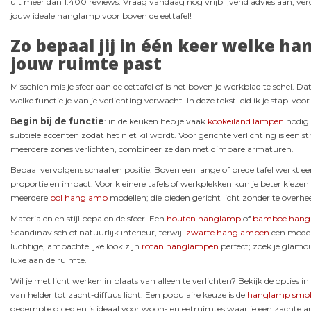
uit meer dan 1.400 reviews. Vraag vandaag nog vrijblijvend advies aan, verg
jouw ideale hanglamp voor boven de eettafel!
Zo bepaal jij in één keer welke ha
jouw ruimte past
Misschien mis je sfeer aan de eettafel of is het boven je werkblad te schel. Da
welke functie je van je verlichting verwacht. In deze tekst leid ik je stap-voo
Begin bij de functie
: in de keuken heb je vaak
kookeiland lampen
nodig 
subtiele accenten zodat het niet kil wordt. Voor gerichte verlichting is een s
meerdere zones verlichten, combineer ze dan met dimbare armaturen.
Bepaal vervolgens schaal en positie. Boven een lange of brede tafel werkt e
proportie en impact. Voor kleinere tafels of werkplekken kun je beter kieze
meerdere
bol hanglamp
modellen; die bieden gericht licht zonder te overhe
Materialen en stijl bepalen de sfeer. Een
houten hanglamp
of
bamboe hang
Scandinavisch of natuurlijk interieur, terwijl
zwarte hanglampen
een modern
luchtige, ambachtelijke look zijn
rotan hanglampen
perfect; zoek je glamo
luxe aan de ruimte.
Wil je met licht werken in plaats van alleen te verlichten? Bekijk de opties in
van helder tot zacht-diffuus licht. Een populaire keuze is de
hanglamp smok
gedempte gloed en is ideaal voor woon- en eetruimtes waar je een zachte a