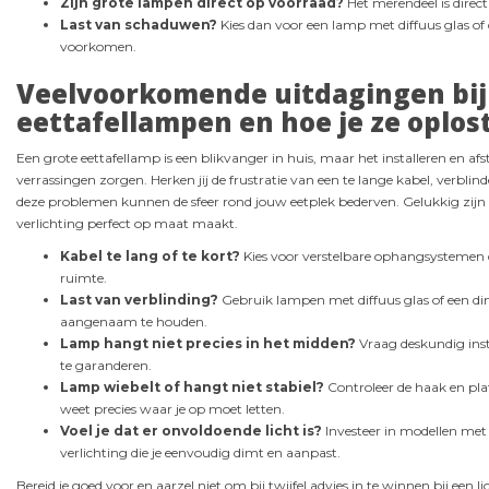
Zijn grote lampen direct op voorraad?
Het merendeel is direct
Last van schaduwen?
Kies dan voor een lamp met diffuus glas of
voorkomen.
Veelvoorkomende uitdagingen bij
eettafellampen en hoe je ze oplos
Een grote eettafellamp is een blikvanger in huis, maar het installeren en
verrassingen zorgen. Herken jij de frustratie van een te lange kabel, verblin
deze problemen kunnen de sfeer rond jouw eetplek bederven. Gelukkig zijn 
verlichting perfect op maat maakt.
Kabel te lang of te kort?
Kies voor verstelbare ophangsystemen d
ruimte.
Last van verblinding?
Gebruik lampen met diffuus glas of een di
aangenaam te houden.
Lamp hangt niet precies in het midden?
Vraag deskundig insta
te garanderen.
Lamp wiebelt of hangt niet stabiel?
Controleer de haak en pla
weet precies waar je op moet letten.
Voel je dat er onvoldoende licht is?
Investeer in modellen me
verlichting die je eenvoudig dimt en aanpast.
Bereid je goed voor en aarzel niet om bij twijfel advies in te winnen bij een l