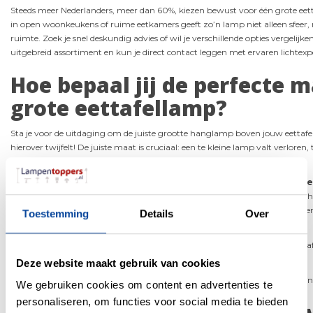
Steeds meer Nederlanders, meer dan 60%, kiezen bewust voor één grote eetta
in open woonkeukens of ruime eetkamers geeft zo’n lamp niet alleen sfeer, 
ruimte. Zoek je snel deskundig advies of wil je verschillende opties vergelijk
uitgebreid assortiment en kun je direct contact leggen met ervaren lichtexper
Hoe bepaal jij de perfecte 
grote eettafellamp?
Sta je voor de uitdaging om de juiste grootte hanglamp boven jouw eettafel 
hierover twijfelt! De juiste maat is cruciaal: een te kleine lamp valt verloren
overweldigen.
Als vuistregel geldt dat de diameter van de lamp tussen
de helft en twee
moet liggen. Heb je bijvoorbeeld een tafel van 90 cm breed? Dan past een
en 60 cm perfect. Voor lange tafels zijn langwerpige modellen of clusters e
Toestemming
Details
Over
harmonie brengt boven een ronde tafel.
Pro tip:
Plak de gewenste lampafmetingen eens met schilderstape op je tafe
voelt in jouw ruimte, nog voordat je de lamp aanschaft.
Deze website maakt gebruik van cookies
Heb je vragen? Bij
Lampentoppers.nl
helpen we je graag verder via telefoon,
We gebruiken cookies om content en advertenties te
personaliseren, om functies voor social media te bieden
Ontdek de perfecte hoogte 