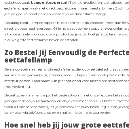
webshops zoals
Lampentoppers.nl
(Tip), Lightcollection, Lichtdiscount
eettafellampen vaak niet direct beschikbaar, maar meestal binnen 2 tot 4 
je even geduld moet hebben voordat jouw droomlamp hangt.
Gelukkig biedt Lampentoppers.nl een aantrekkelijk voordeel: meer dan 85
direct uit voorraad leverbaar. Of je nu gaat voor een populaire designlamp of 
altijd de actuele voorraad op de productpagina. Zo hoef jij nooit lang te wa
nieuwe grote eettafellamp boven de eettafel!
Zo Bestel Jij Eenvoudig de Perfect
eettafellamp
Ben je op zoek naar een grote eettafellamp die jouw eettafel echt laat stra
keuze snel en gemakkelijk, zonder gedoe. Jij bepaalt eenvoudig het model, f
interieur passen. Daarnaast kun je er optioneel voor kiezen om lichtbronnen 
met verlichting.
Betaal op een manier die jou het beste uitkomt met onze flexibele betaalo
jaar garantie op jouw aankoop, en als je voor meer dan €50 bestelt, profitee
track & trace service weet jij altijd precies waar jouw bestelling is. Heb je v
bereikbaar via telefoon, chat en e-mail en helpen je graag verder.
Hoe snel heb jij jouw grote eettaf