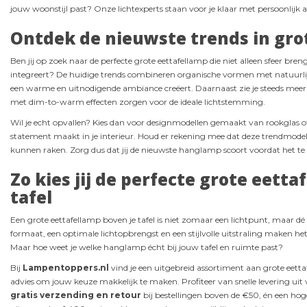
jouw woonstijl past? Onze lichtexperts staan voor je klaar met persoonlijk a
Ontdek de nieuwste trends in gro
Ben jij op zoek naar de perfecte grote eettafellamp die niet alleen sfeer b
integreert? De huidige trends combineren organische vormen met natuurlijk
een warme en uitnodigende ambiance creëert. Daarnaast zie je steeds meer
met dim-to-warm effecten zorgen voor de ideale lichtstemming.
Wil je echt opvallen? Kies dan voor designmodellen gemaakt van rookglas of
statement maakt in je interieur. Houd er rekening mee dat deze trendmodell
kunnen raken. Zorg dus dat jij de nieuwste hanglamp scoort voordat het te l
Zo kies jij de perfecte grote eett
tafel
Een grote eettafellamp boven je tafel is niet zomaar een lichtpunt, maar dé b
formaat, een optimale lichtopbrengst en een stijlvolle uitstraling maken het v
Maar hoe weet je welke hanglamp écht bij jouw tafel en ruimte past?
Bij
Lampentoppers.nl
vind je een uitgebreid assortiment aan grote ee
advies om jouw keuze makkelijk te maken. Profiteer van snelle levering u
gratis verzending en retour
bij bestellingen boven de €50, én een hog