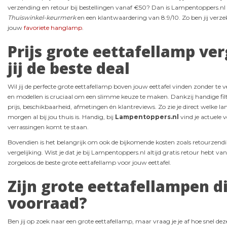
verzending en retour bij bestellingen vanaf €50? Dan is Lampentoppers.n
Thuiswinkel-keurmerk
en een klantwaardering van 8.9/10. Zo ben jij verze
jouw
favoriete hanglamp
.
Prijs grote eettafellamp ver
jij de beste deal
Wil jij de perfecte grote eettafellamp boven jouw eettafel vinden zonder te v
en modellen is cruciaal om een slimme keuze te maken. Dankzij handige fil
prijs, beschikbaarheid, afmetingen én klantreviews. Zo zie je direct welke
morgen al bij jou thuis is. Handig, bij
Lampentoppers.nl
vind je actuele 
verrassingen komt te staan.
Bovendien is het belangrijk om ook de bijkomende kosten zoals retourzendin
vergelijking. Wist je dat je bij Lampentoppers.nl altijd gratis retour hebt v
zorgeloos de beste grote eettafellamp voor jouw eettafel.
Zijn grote eettafellampen d
voorraad?
Ben jij op zoek naar een grote eettafellamp, maar vraag je je af hoe snel de