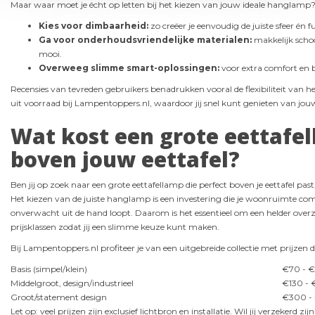
Maar waar moet je écht op letten bij het kiezen van jouw ideale hanglamp
Kies voor dimbaarheid:
zo creëer je eenvoudig de juiste sfeer én fu
Ga voor onderhoudsvriendelijke materialen:
makkelijk scho
mooi.
Overweeg slimme smart-oplossingen:
voor extra comfort en be
Recensies van tevreden gebruikers benadrukken vooral de flexibiliteit van he
uit voorraad bij Lampentoppers.nl, waardoor jij snel kunt genieten van jo
Wat kost een grote eettafe
boven jouw eettafel?
Ben jij op zoek naar een grote eettafellamp die perfect boven je eettafel past
Het kiezen van de juiste hanglamp is een investering die je woonruimte co
onverwacht uit de hand loopt. Daarom is het essentieel om een helder overz
prijsklassen zodat jij een slimme keuze kunt maken.
Bij Lampentoppers.nl profiteer je van een uitgebreide collectie met prijzen d
Basis (simpel/klein)
€70 - €
Middelgroot, design/industrieel
€130 -
Groot/statement design
€300 -
Let op: veel prijzen zijn exclusief lichtbron en installatie. Wil jij verzekerd z