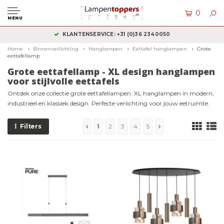
0
MENU
KLANTENSERVICE: +31 (0)36 2340050
Home
Binnenverlichting
Hanglampen
Eettafel hanglampen
Grote
eettafellamp
Grote eettafellamp - XL design hanglampen
voor stijlvolle eettafels
Ontdek onze collectie grote eettafellampen: XL hanglampen in modern,
industrieel en klassiek design. Perfecte verlichting voor jouw eetruimte.
Filters
1
2
3
4
5