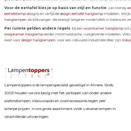
Voor de eettafel kies je op basis van stijl en functie
: van trendy
e
eettafellamp
designs en verfijnde
design eettafel hanglamp
modellen. Wil j
hanglampen
als blikvanger, die brengt lange en ronde tafels in balans en z
Per ruimte gelden andere regels
: bij een
woonkamer hanglamp
wil 
slaapkamer hanglamp
eerder minimalistische, rustgevende modellen. Wie
kiest voor
design hanglampen
, voor een robuuste industriële sfeer zijn
indu
Lampentoppers is dé lampenspecialist gevestigd in Almere. Sinds
2003 houden we ons bezig met het verkopen van onder andere
plafondlampen, inbouwspots en woonaccessoires tegen zeer
scherpe prijzen. In ons grote assortiment vindt u diverse lampen in
verschillende uitvoeringen.