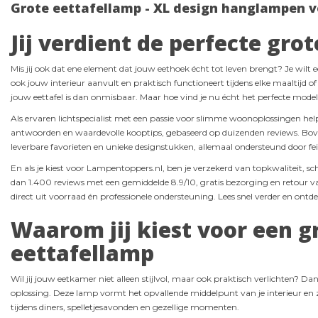
Grote eettafellamp - XL design hanglampen voo
Jij verdient de perfecte gro
Mis jij ook dat ene element dat jouw eethoek écht tot leven brengt? Je wilt ee
ook jouw interieur aanvult en praktisch functioneert tijdens elke maaltijd of
jouw eettafel is dan onmisbaar. Maar hoe vind je nu écht het perfecte model 
Als ervaren lichtspecialist met een passie voor slimme woonoplossingen help 
antwoorden en waardevolle kooptips, gebaseerd op duizenden reviews. Bovend
leverbare favorieten en unieke designstukken, allemaal ondersteund door fei
En als je kiest voor Lampentoppers.nl, ben je verzekerd van topkwaliteit, 
dan 1.400 reviews met een gemiddelde 8.9/10, gratis bezorging en retour v
direct uit voorraad én professionele ondersteuning. Lees snel verder en ont
Waarom jij kiest voor een g
eettafellamp
Wil jij jouw eetkamer niet alleen stijlvol, maar ook praktisch verlichten? Dan
oplossing. Deze lamp vormt het opvallende middelpunt van je interieur en zor
tijdens diners, spelletjesavonden en gezellige momenten.