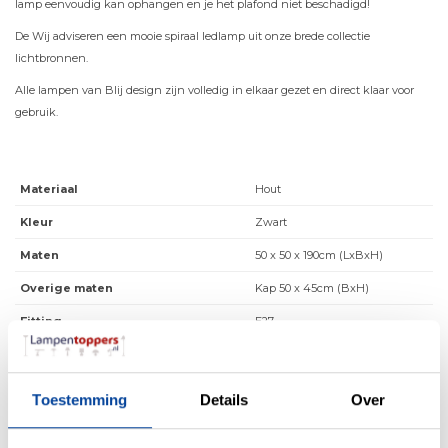
lamp eenvoudig kan ophangen en je het plafond niet beschadigd!
De Wij adviseren een mooie spiraal ledlamp uit onze brede collectie
lichtbronnen.
Alle lampen van Blij design zijn volledig in elkaar gezet en direct klaar voor
gebruik.
Materiaal
Hout
Kleur
Zwart
Maten
50 x 50 x 190cm (LxBxH)
Overige maten
Kap 50 x 45cm (BxH)
Fitting
E27
Max. Wattage per lichtpunt
40 Watt
Incl. lichtbron
Nee
Toestemming
Details
Over
Energielabel