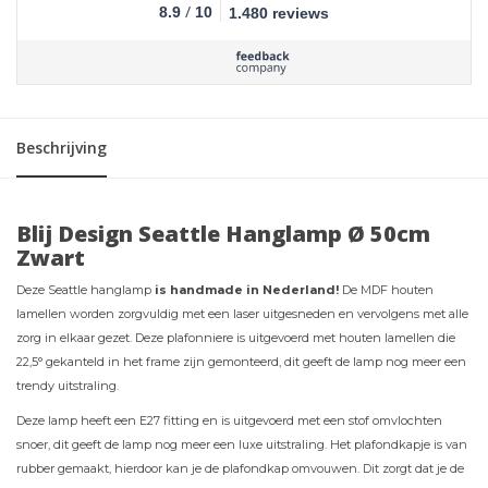
/
8.9
10
1.480 reviews
Beschrijving
Blij Design Seattle Hanglamp Ø 50cm
Zwart
Deze Seattle hanglamp
is handmade in Nederland!
De MDF houten
lamellen worden zorgvuldig met een laser uitgesneden en vervolgens met alle
zorg in elkaar gezet. Deze plafonniere is uitgevoerd met houten lamellen die
22,5° gekanteld in het frame zijn gemonteerd, dit geeft de lamp nog meer een
trendy uitstraling.
Deze lamp heeft een E27 fitting en is uitgevoerd met een stof omvlochten
snoer, dit geeft de lamp nog meer een luxe uitstraling. Het plafondkapje is van
rubber gemaakt, hierdoor kan je de plafondkap omvouwen. Dit zorgt dat je de