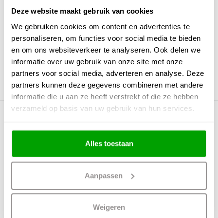
Lichtkleur
0
Deze website maakt gebruik van cookies
Lichtsterkte
0
We gebruiken cookies om content en advertenties te
IP waarde
Geen IP waarde
personaliseren, om functies voor social media te bieden
en om ons websiteverkeer te analyseren. Ook delen we
Incl. Snoer & Stekker
Nee
informatie over uw gebruik van onze site met onze
Dimbaar
Ja
partners voor social media, adverteren en analyse. Deze
Incl. dimmer
Nee
partners kunnen deze gegevens combineren met andere
informatie die u aan ze heeft verstrekt of die ze hebben
verzameld op basis van uw gebruik van hun services.
Meer producten uit deze serie
Alles toestaan
Aanpassen
Weigeren