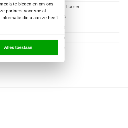
 media te bieden en om ons
e
970 Lumen
ze partners voor social
IP54
nformatie die u aan ze heeft
& Stekker
Nee
Nee
Alles toestaan
Nee