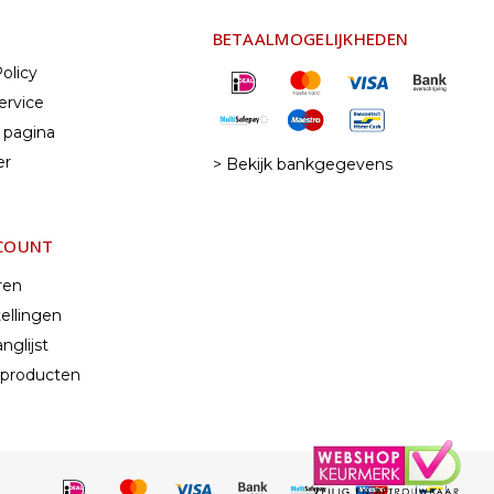
BETAALMOGELIJKHEDEN
olicy
ervice
 pagina
er
> Bekijk bankgegevens
CCOUNT
ren
ellingen
nglijst
k producten