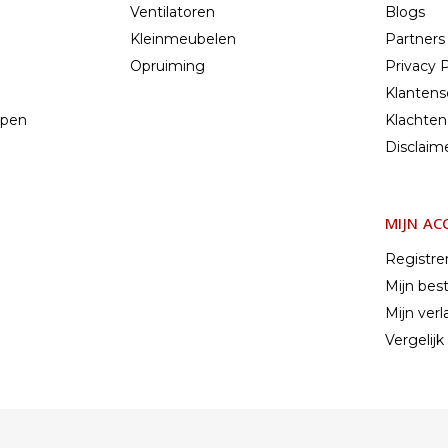
Ventilatoren
Blogs
Kleinmeubelen
Partners
Opruiming
Privacy P
Klantens
mpen
Klachten
n
Disclaim
MIJN A
Registre
Mijn best
Mijn verla
Vergelij