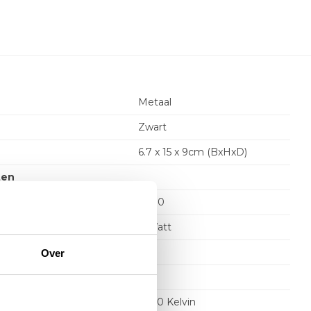
Metaal
Zwart
6.7 x 15 x 9cm (BxHxD)
ten
GU10
e per lichtpunt
4 Watt
on
Ja
Over
l
2700 Kelvin