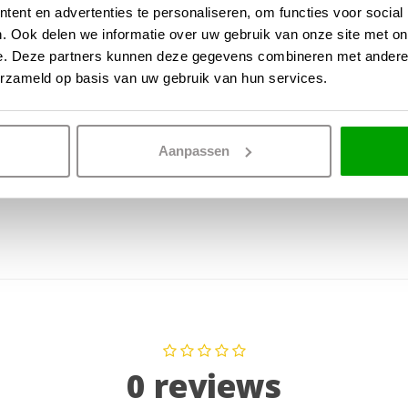
kelijk een led-lamp kunt
ent en advertenties te personaliseren, om functies voor social
Lichtsterkt
eit, maar ook voor een laag
. Ook delen we informatie over uw gebruik van onze site met on
IP waarde
e. Deze partners kunnen deze gegevens combineren met andere i
erzameld op basis van uw gebruik van hun services.
Incl. Snoer 
 voldoende licht te
ten.
Dimbaar
le toevoeging aan jouw
Aanpassen
Incl. dimmer
alen, GU10-fitting en een
 het verlichten van elke
0 reviews