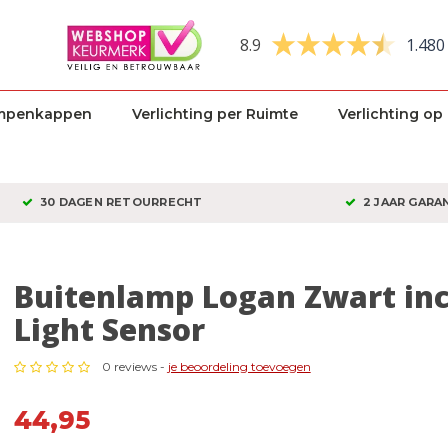
8.9
1.480
mpenkappen
Verlichting per Ruimte
Verlichting op
30 DAGEN RETOURRECHT
2 JAAR GARA
Buitenlamp Logan Zwart inc
Light Sensor
0 reviews -
je beoordeling toevoegen
44,95