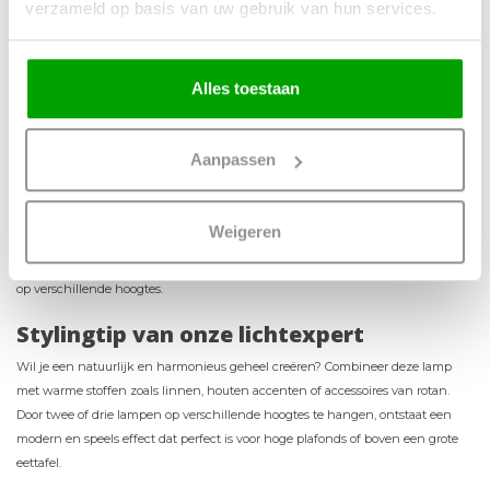
verzameld op basis van uw gebruik van hun services.
Belangrijkste kenmerken
✔ Rustgevende uitstraling
- Het design en open vorm zorgen voor
Alles toestaan
warmte en sfeer.
✔ Prachtig lichtspel
- De open structuur laat licht en schaduw sfeervol
samenkomen.
Aanpassen
✔ Veelzijdig te plaatsen
- Perfect voor de eethoek, woonkamer, hal of
slaapkamer.
✔ Natuurlijke uitstraling
- Mooi te combineren met natuurlijke materialen
Weigeren
voor een zen-gevoel.
✔ Speels effect mogelijk
- Hang meerdere lampen naast of boven elkaar
op verschillende hoogtes.
Stylingtip van onze lichtexpert
Wil je een natuurlijk en harmonieus geheel creëren? Combineer deze lamp
met warme stoffen zoals linnen, houten accenten of accessoires van rotan.
Door twee of drie lampen op verschillende hoogtes te hangen, ontstaat een
modern en speels effect dat perfect is voor hoge plafonds of boven een grote
eettafel.