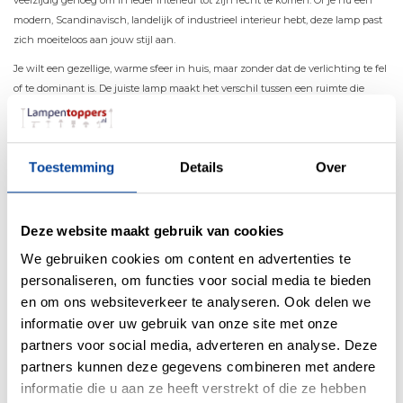
veelzijdig genoeg om in ieder interieur tot zijn recht te komen. Of je nu een
modern, Scandinavisch, landelijk of industrieel interieur hebt, deze lamp past
zich moeiteloos aan jouw stijl aan.
Je wilt een gezellige, warme sfeer in huis, maar zonder dat de verlichting te fel
of te dominant is. De juiste lamp maakt het verschil tussen een ruimte die
“oké” voelt en een ruimte waarin je écht graag tijd doorbrengt. De Open
Hanglamp White zorgt voor precies die balans: subtiele rust, natuurlijke
warmte en een prachtig lichtspel dat je interieur direct tot leven brengt.
Toestemming
Details
Over
The Open Hanglamp White - Stijlvol &
Design
Deze website maakt gebruik van cookies
De Open Hanglamp black valt op door zijn mooie en open structuur, waardoor
het licht mooi door de ruimte wordt verspreid. De open vorm creëert een speels
We gebruiken cookies om content en advertenties te
patroon van licht en schaduw, wat zorgt voor een uitnodigende, warme
personaliseren, om functies voor social media te bieden
ambiance. Dit maakt de lamp ideaal voor boven de eettafel, in de woonkamer,
en om ons websiteverkeer te analyseren. Ook delen we
slaapkamer of als blikvanger in de hal.
informatie over uw gebruik van onze site met onze
Dankzij de natuurlijke kleurnuances en rustige uitstraling combineer je deze
partners voor social media, adverteren en analyse. Deze
hanglamp eenvoudig met uiteenlopende materialen zoals hout, linnen en
partners kunnen deze gegevens combineren met andere
rotan. Het resultaat: een harmonieus, gebalanceerd interieur dat rust uitstraalt
informatie die u aan ze heeft verstrekt of die ze hebben
zonder saai te worden.