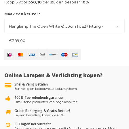
Koop 3 voor
350,10
per stuk en bespaar
10%
Maak een keuze:
*
Hanglamp The Open White Ø 50cm 1 x E27 Fitting -
€389,00
Online Lampen & Verlichting kopen?
Snel & Veilig Betalen
Een veilig en betrouwbaar betaalsysteem.
100% Tevredenheidsgarantie
UItsluitend producten van hoge kwaliteit
Gratis Bezorging & Gratis Retour!
Bij een bestelling boven de €50,-
30 Dagen Retourrecht
Retourneren is gratis en eenvoudig *muv Lampenkappen op Maat