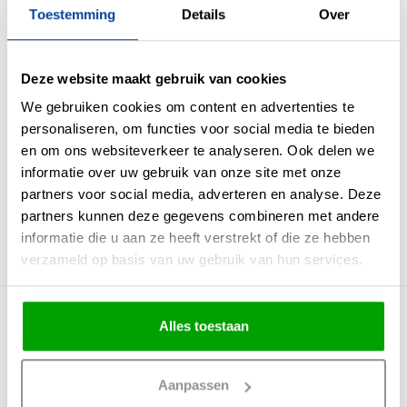
Toestemming
Details
Over
Max. Wattage per lichtpunt
25 Watt
Incl. lichtbron
Nee
Energielabel
Deze website maakt gebruik van cookies
Lichtkleur
We gebruiken cookies om content en advertenties te
personaliseren, om functies voor social media te bieden
Lichtsterkte
en om ons websiteverkeer te analyseren. Ook delen we
IP waarde
Geen IP waarde
informatie over uw gebruik van onze site met onze
Incl. Snoer & Stekker
Nee
partners voor social media, adverteren en analyse. Deze
partners kunnen deze gegevens combineren met andere
Dimbaar
Ja
informatie die u aan ze heeft verstrekt of die ze hebben
Incl. dimmer
Nee
verzameld op basis van uw gebruik van hun services.
Meer producten uit deze serie
Alles toestaan
Aanpassen