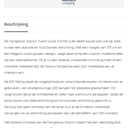
Beschrijving
De hanglamp Scarico Zwart Goud 3 lichts is de ideale keuze voor wie op zoek
is naar een stijlvolle en functionele verlichting. Met een hoogte van 175 cm en
een elegant zwart-gouden design, voegt deze lamp een luxe en moderne sfeer
toe aan elke eetkamer. Of je nu een strakke, industriële inrichting hebt of een
warmere, klassieke stijl, de Scarico hanglamp past zich moeiteloos aan je
interieur aan.
De E27 fitting biedt de mogelijkheid om verschillende soorten lichtbronnen te
gebruiken, van energiezuinige LED-lampen tot klassieke gloeilampen. Dit
zorgt ervoor dat je de lichtsterkte en sfeer naar wens kunt aanpassen, zodat de
lamp zowel voor sfeerverlichting als functionele verlichting geschikt is.
Dankzij het open ontwerp van de lamp kun je de lichtbron makkelijk
vervangen en je verlichting aanpassen aan de behoeften van het moment.
Het strakke ontwerp van de hanglamp Scarico maakt het een veelzijdig stuk