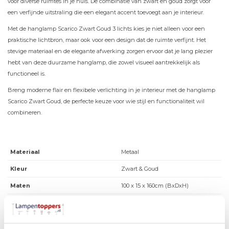
voor diverse ruimtes in je huis. De combinatie van zwart en goud zorgt voor
een verfijnde uitstraling die een elegant accent toevoegt aan je interieur.
Met de hanglamp Scarico Zwart Goud 3 lichts kies je niet alleen voor een
praktische lichtbron, maar ook voor een design dat de ruimte verfijnt. Het
stevige materiaal en de elegante afwerking zorgen ervoor dat je lang plezier
hebt van deze duurzame hanglamp, die zowel visueel aantrekkelijk als
functioneel is.
Breng moderne flair en flexibele verlichting in je interieur met de hanglamp
Scarico Zwart Goud, de perfecte keuze voor wie stijl en functionaliteit wil
combineren.
Materiaal
Metaal
Kleur
Zwart & Goud
Maten
100 x 15 x 160cm (BxDxH)
Overige maten
Lampenkap H 42 cm Ø 15cm
Fitting
E27