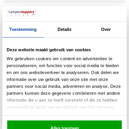
Beschrijving
Toestemming
Details
Over
Freelight Led Lamp Gold 17 x 30cm 4.3
Watt incl. Dimmer
Deze website maakt gebruik van cookies
Een sfeervolle
XXL led lamp
die is uitgevoerd met een 3 stappen dimmer. De 3
We gebruiken cookies om content en advertenties te
stappen dimmer kan je gewoon met je eigen muur schakelaar bedienen. De 3
personaliseren, om functies voor social media te bieden
lichtsterktes zijn 170 - 80 - 20 Lumen.
en om ons websiteverkeer te analyseren. Ook delen we
Hierdoor heb je altijd het juiste licht voor de juiste sfeer in je huis. Deze lamp is
informatie over uw gebruik van onze site met onze
niet
te gebruiken in combinatie met een externe dimmer.
partners voor social media, adverteren en analyse. Deze
partners kunnen deze gegevens combineren met andere
informatie die u aan ze heeft verstrekt of die ze hebben
verzameld op basis van uw gebruik van hun services.
Materiaal
Glas
Kleur
Goud
Maten
17 x 30cm (BxH)
Alles toestaan