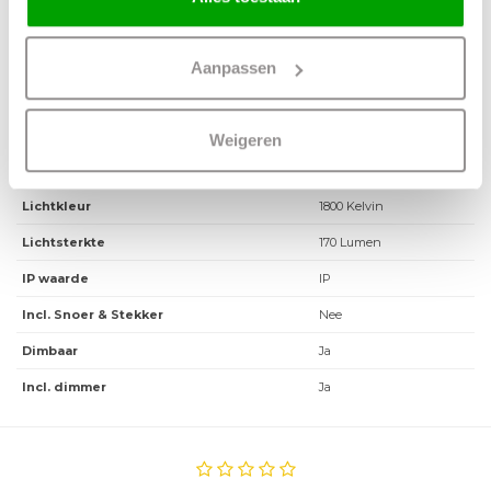
Overige maten
Fitting
E27
Aanpassen
Max. Wattage per lichtpunt
4.3 Watt
Incl. lichtbron
Ja
Weigeren
Energielabel
Lichtkleur
1800 Kelvin
Lichtsterkte
170 Lumen
IP waarde
IP
Incl. Snoer & Stekker
Nee
Dimbaar
Ja
Incl. dimmer
Ja