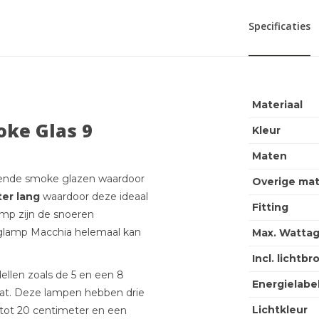
Specificaties
Materiaal
ke Glas 9
Kleur
Maten
lende smoke glazen waardoor
Overige ma
ter lang
waardoor deze ideaal
Fitting
amp zijn de snoeren
nglamp Macchia helemaal kan
Max. Wattag
Incl. lichtbr
llen zoals de 5 en een 8
Energielabe
laat. Deze lampen hebben drie
Lichtkleur
 tot 20 centimeter en een