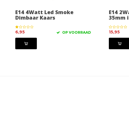
E14 4Watt Led Smoke
E14 2W
Dimbaar Kaars
35mm i
6,95
15,95
OP VOORRAAD