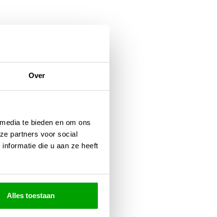
Over
er 35mm
 media te bieden en om ons
r
ze partners voor social
nformatie die u aan ze heeft
 VOORRAAD
Alles toestaan