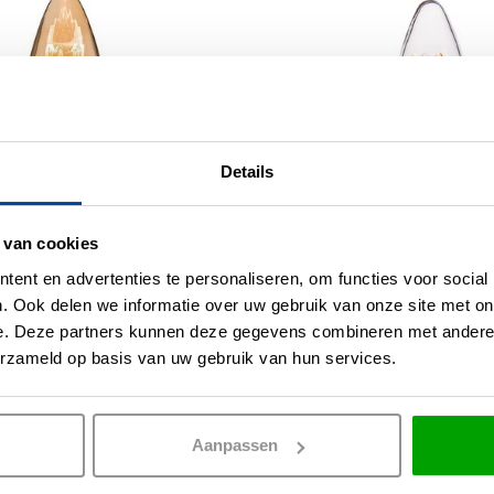
Details
 van cookies
tt Led Kaars Gold Ø
E14 2Watt Led Held
ent en advertenties te personaliseren, om functies voor social
ncl. Dimmer
incl. Stappen Dimme
. Ook delen we informatie over uw gebruik van onze site met on
e. Deze partners kunnen deze gegevens combineren met andere i
15,95
OP VOORRAAD
NIET OP
erzameld op basis van uw gebruik van hun services.
Aanpassen