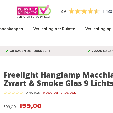
8.9
1.480
mpenkappen
Verlichting per Ruimte
Verlichting op
30 DAGEN RETOURRECHT
2 JAAR GARA
Freelight Hanglamp Macchi
Zwart & Smoke Glas 9 Licht
0 reviews -
je beoordeling toevoegen
199,00
399,00