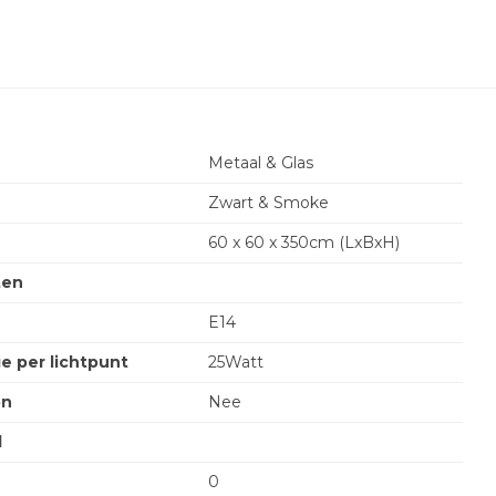
Metaal & Glas
Zwart & Smoke
60 x 60 x 350cm (LxBxH)
ten
E14
e per lichtpunt
25Watt
on
Nee
l
0