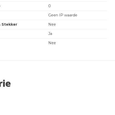
e
0
Geen IP waarde
& Stekker
Nee
Ja
Nee
rie