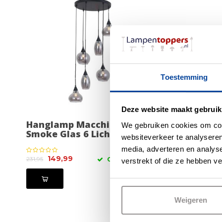
Toestemming
Deze website maakt gebruik
Hanglamp Macchia Zwart &
E14 2Wa
We gebruiken cookies om cont
Smoke Glas 6 Lichts
35mm i
websiteverkeer te analyseren
media, adverteren en analys
149,99
19,00
231,95
OP VOORRAAD
verstrekt of die ze hebben v
Weigeren