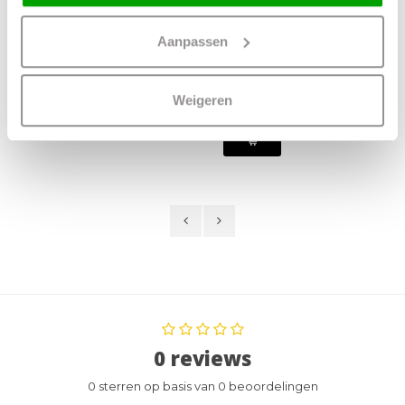
Railspot
Railspot
Trackline Malta
Trackline Cilinder
Aanpassen
Zwart GU10
Zwart - Goud
GU10
54,95
Weigeren
42,95
0 reviews
0 sterren op basis van 0 beoordelingen