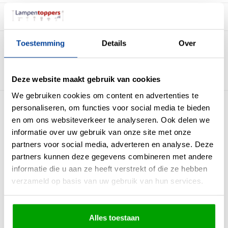
Beschrijving
Toestemming
Details
Over
Deze 1 fase eindvoeding in de kleur zwart verbind de inbouwrails met de
stroom kabels uit het plafond of wand en zorgt ervoor dat er stroom op de rails
kan worden gezet.
Deze website maakt gebruik van cookies
We gebruiken cookies om content en advertenties te
personaliseren, om functies voor social media te bieden
Meer producten uit deze serie
en om ons websiteverkeer te analyseren. Ook delen we
informatie over uw gebruik van onze site met onze
partners voor social media, adverteren en analyse. Deze
partners kunnen deze gegevens combineren met andere
informatie die u aan ze heeft verstrekt of die ze hebben
verzameld op basis van uw gebruik van hun services.
Alles toestaan