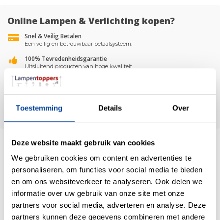
Online Lampen & Verlichting kopen?
Snel & Veilig Betalen
Een veilig en betrouwbaar betaalsysteem.
100% Tevredenheidsgarantie
UItsluitend producten van hoge kwaliteit
Gratis Bezorging & Gratis Retour!
Bij een bestelling boven de €50,-
30 Dagen Retourrecht
Toestemming
Details
Over
Retourneren is gratis en eenvoudig *muv Lampenkappen op Maat
Deze website maakt gebruik van cookies
We gebruiken cookies om content en advertenties te
personaliseren, om functies voor social media te bieden
/
8.9
10
1.480 reviews
en om ons websiteverkeer te analyseren. Ook delen we
informatie over uw gebruik van onze site met onze
partners voor social media, adverteren en analyse. Deze
partners kunnen deze gegevens combineren met andere