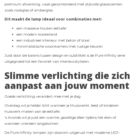
premium afwerking, vaak gecombineerd met stijlvolle glasaccenten
zoals rookglas of amberglas.
Dit maakt de lamp ideaal voor combinaties met:
een massieve houten eettafel
een modern kookeiland
een industrieel interieur met beton of staal
minimalistische woonkamers met rustige kleuren
Juist door die balans tussen design en subtiliteit is de Pure Infinity serie
uitgegroeid tot een favoriet van interieurstylisten.
Slimme verlichting die zich
aanpast aan jouw moment
Goede verlichting verandert mee met je dag.
Overdag wil je helder licht wanneer je thuiswerkt, leest of kinderen
huiswerk maken aan de eettafel.
's Avonds wil je juist een warme, gezellige sfeer tijdens het eten of
wanneer vrienden langskomen.
De Pure Infinity lampen zijn daarom uitgerust met moderne LED-