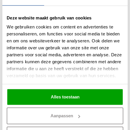
Perfect boven de eettafel of in een open woonruimte
De Pure Infinity serie komt het best tot zijn recht in ruimtes waar design
en sfeer samenkomen.
Deze website maakt gebruik van cookies
Denk bijvoorbeeld aan:
We gebruiken cookies om content en advertenties te
een grote eettafel in een open keuken
personaliseren, om functies voor social media te bieden
een moderne woonkamer
en om ons websiteverkeer te analyseren. Ook delen we
een luxe appartement
informatie over uw gebruik van onze site met onze
een minimalistisch interieur met veel ruimte
partners voor social media, adverteren en analyse. Deze
Door de vloeiende vorm doorbreekt de lamp strakke lijnen in een
partners kunnen deze gegevens combineren met andere
interieur. Hierdoor voelt een ruimte direct warmer en uitnodigender.
informatie die u aan ze heeft verstrekt of die ze hebben
We zien bij Lampentoppers regelmatig dat klanten eerst twijfelen tussen
verzameld op basis van uw gebruik van hun services.
verschillende designlampen. Maar zodra de Infinity lamp hangt, gebeurt
er iets bijzonders: de ruimte krijgt een duidelijke focus en voelt ineens
compleet.
Alles toestaan
Waarom zoveel klanten
hun Pure Infinity lamp bij
Aanpassen
Lampentoppers kopen