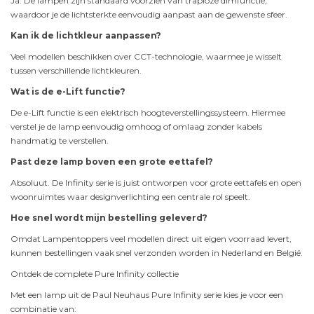
Ja. De lampen zijn standaard voorzien van traploze dimfunctie,
waardoor je de lichtsterkte eenvoudig aanpast aan de gewenste sfeer.
Kan ik de lichtkleur aanpassen?
Veel modellen beschikken over CCT-technologie, waarmee je wisselt
tussen verschillende lichtkleuren.
Wat is de e-Lift functie?
De e-Lift functie is een elektrisch hoogteverstellingssysteem. Hiermee
verstel je de lamp eenvoudig omhoog of omlaag zonder kabels
handmatig te verstellen.
Past deze lamp boven een grote eettafel?
Absoluut. De Infinity serie is juist ontworpen voor grote eettafels en open
woonruimtes waar designverlichting een centrale rol speelt.
Hoe snel wordt mijn bestelling geleverd?
Omdat Lampentoppers veel modellen direct uit eigen voorraad levert,
kunnen bestellingen vaak snel verzonden worden in Nederland en België.
Ontdek de complete Pure Infinity collectie
Met een lamp uit de Paul Neuhaus Pure Infinity serie kies je voor een
combinatie van: