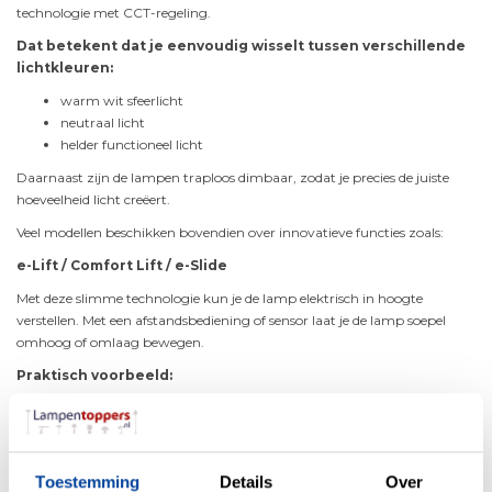
technologie met CCT-regeling.
Dat betekent dat je eenvoudig wisselt tussen verschillende
lichtkleuren:
warm wit sfeerlicht
neutraal licht
helder functioneel licht
Daarnaast zijn de lampen traploos dimbaar, zodat je precies de juiste
hoeveelheid licht creëert.
Veel modellen beschikken bovendien over innovatieve functies zoals:
e-Lift / Comfort Lift / e-Slide
Met deze slimme technologie kun je de lamp elektrisch in hoogte
verstellen. Met een afstandsbediening of sensor laat je de lamp soepel
omhoog of omlaag bewegen.
Praktisch voorbeeld:
lager hangen tijdens een diner voor een intieme sfeer
hoger zetten wanneer je de tafel gebruikt voor werk of spelletjes
Dat maakt deze lamp niet alleen mooi, maar ook verrassend
praktisch in dagelijks gebruik.
Toestemming
Details
Over