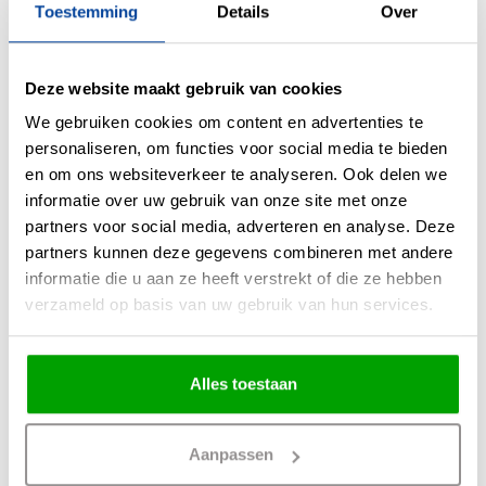
Toestemming
Details
Over
Materiaal
Kunststof
Kleur
Wit
Deze website maakt gebruik van cookies
Maten
15 x 10 x 29.5cm (LxBxH)
We gebruiken cookies om content en advertenties te
Overige maten
personaliseren, om functies voor social media te bieden
en om ons websiteverkeer te analyseren. Ook delen we
Fitting
Geen fitting geïntegreerde led
informatie over uw gebruik van onze site met onze
Max. Wattage per lichtpunt
1.5 Watt
partners voor social media, adverteren en analyse. Deze
Incl. lichtbron
Ja
partners kunnen deze gegevens combineren met andere
informatie die u aan ze heeft verstrekt of die ze hebben
Energielabel
verzameld op basis van uw gebruik van hun services.
Lichtkleur
Groen
Lichtsterkte
10 Lumen
Alles toestaan
IP waarde
IP20
Incl. Snoer & Stekker
Ja
Aanpassen
Dimbaar
Nee