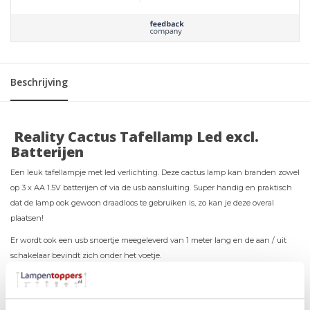
Beschrijving
Reality Cactus Tafellamp Led excl.
Batterijen
Een leuk tafellampje met led verlichting. Deze cactus lamp kan branden zowel
op 3 x AA 1.5V batterijen of via de usb aansluiting. Super handig en praktisch
dat de lamp ook gewoon draadloos te gebruiken is, zo kan je deze overal
plaatsen!
Er wordt ook een usb snoertje meegeleverd van 1 meter lang en de aan / uit
schakelaar bevindt zich onder het voetje.
Dit schemerlampje is 29 centimeter hoog en 15 centimeter breed.