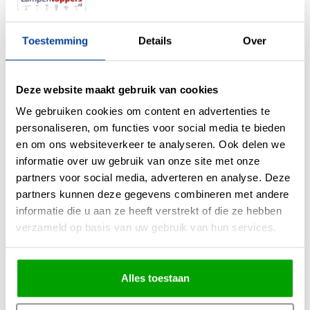
Kleur
Zwart Goud &Amber Glas
Maten
16 x 22 x 40cm (LxDxH)
Toestemming
Details
Over
Overige maten
Glas Ø 13cm
Fitting
E27
Deze website maakt gebruik van cookies
Max. Wattage per lichtpunt
40 Watt
We gebruiken cookies om content en advertenties te
Incl. lichtbron
Nee
personaliseren, om functies voor social media te bieden
en om ons websiteverkeer te analyseren. Ook delen we
Energielabel
informatie over uw gebruik van onze site met onze
Lichtkleur
partners voor social media, adverteren en analyse. Deze
partners kunnen deze gegevens combineren met andere
Lichtsterkte
informatie die u aan ze heeft verstrekt of die ze hebben
IP waarde
Geen IP waarde
verzameld op basis van uw gebruik van hun services.
Incl. Snoer & Stekker
Ja
Dimbaar
Ja
Alles toestaan
Incl. dimmer
Nee