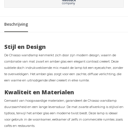
Beschrijving
Stijl en Design
De Chiasso wandlamp kenmerkt zich door zijn modern design, waarin de
combinatie van mat zwart en amber glas een elegant contrast creëert. Deze
subtiele doch indrukwekkende mix maakt de lamp tot een eyecatcher, zonder
te overweldigen. Het amber glas zorgt voor een zachte, diffuse verlichting, die
een warme en uitnodigende sfeer creëert in elke ruimte.
Kwaliteit en Materialen
Gemaakt van hoogwaardige materialen, garandeert de Chiasso wandlamp
duurzaamheid en een lange levensduur. De mat zwarte afwerking is stijlvol en
tijdloos, terwijl het amber glas een moderne twist biedt. Deze lamp is ideaal
voor gebruik in de woonkamer, eetkamer of zelfs in commerciële ruimtes zoals
cafés en restaurants.