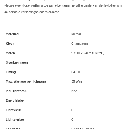
vleugje eigentijdse verfijning toe aan elke kamer, terwijl je geniet van de flexibiliteit om
de perfecte verlichtingssfeer te creëren.
Materiaal
Metaal
Kleur
Champagne
Maten
9 x 10 x 24cm (DxBxH)
Overige maten
Fitting
GU10
Max. Wattage per lichtpunt
35 Watt
Incl. lichtbron
Nee
Energielabel
Lichtkleur
0
Lichtsterkte
0