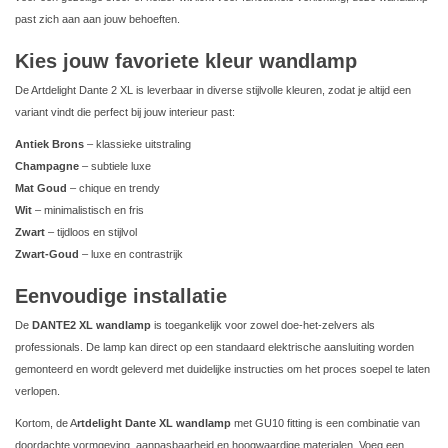
past zich aan aan jouw behoeften.
Kies jouw favoriete kleur wandlamp
De Artdelight Dante 2 XL is leverbaar in diverse stijlvolle kleuren, zodat je altijd een
variant vindt die perfect bij jouw interieur past:
Antiek Brons
– klassieke uitstraling
Champagne
– subtiele luxe
Mat Goud
– chique en trendy
Wit
– minimalistisch en fris
Zwart
– tijdloos en stijlvol
Zwart-Goud
– luxe en contrastrijk
Eenvoudige installatie
De
DANTE2 XL wandlamp
is toegankelijk voor zowel doe-het-zelvers als
professionals. De lamp kan direct op een standaard elektrische aansluiting worden
gemonteerd en wordt geleverd met duidelijke instructies om het proces soepel te laten
verlopen.
Kortom, de A
rtdelight Dante XL wandlamp
met GU10 fitting is een combinatie van
doordachte vormgeving, aanpasbaarheid en hoogwaardige materialen. Voeg een