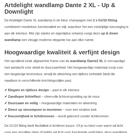
Artdelight wandlamp Dante 2 XL - Up &
Downlight
De Artdelight Dante XL wandlamp in de kleur champagne met
2 x GU10 fitting
combineert moeiteloos functionaliteit en stijl, waardoor het een veelzijdige toevoeging is
aan elk interieur. Met zijn slanke en eigentijdse ontwerp voegt deze
up & down
wandlamp
een vleugje moderne elegantie toe aan elke ruimte.
Hoogwaardige kwaliteit & verfijnt design
Het opvallend strak afgewerkte frame van de
wandlamp Dante2 XL
is vervaardigd
met aandacht voor detail en duurzaamheid. Het hoogwaardige materiaal zorgt voor
een langdurige levensduur, terwijl de afwerking een tijdloze esthetiek biedt die
naadloos in verschillende inrichtingsstijlen past.
✔ Elegant en tijdloos design
– past in elk interieur
✔ Zandloper lichteffect
– sfeervolle lichtverspreiding op de muur
✔ Duurzaam en veilig
– hoogwaardige materialen en afwerking
✔ Direct op stroompunt te monteren
– voor een strakke look
✔ Keuzevrijheid in lichtbronnen
– wordt geleverd zonder lichtbronnen
De GU10 fitting biedt flexibiliteit in lichtbron keuze. Of je nu kiest voor warm wit licht
voor een gezellige sfeer of helder wit licht voor functionele verlichting, deze wandlamp