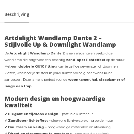
Beschrijving
Artdelight Wandlamp Dante 2 –
Stijlvolle Up & Downlight Wandlamp
De
Artdelight Wandlamp Dante 2
is een elegante en veelzijdige
wandlamp die zorgt voor een prachtig
zandloper lichteffect
op de muur.
Met een
dubbele GU10 fitting
kun je zelf de gewenste lichtbronnen
kiezen, waardoor je de sfeer in jouw ruimte volledig naar wens kunt
aanpassen. Deze lamp is perfect voor de
woonkamer, hal, slaapkamer of
langs een trap.
Modern design en hoogwaardige
kwaliteit
✔ Elegant en tijdloos design
– past in elk interieur
✔ Zandloper lichteffect
– sfeervolle lichtverspreiding op de muur
✔ Duurzaam en veilig
– hoogwaardige materialen en afwerking
✔ Direct op stroompunt te monteren
– voor een strakke look