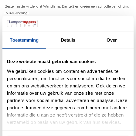
Bestel nu de Artdelight Wandlamp Dante 2 en creëer een stijlvolle verlichting
in uw woning!
Materiaal
Aluminium
Toestemming
Details
Over
Kleur
Wit
Maten
6.7 x 6.7 x 15.4cm (BxDxH)
Deze website maakt gebruik van cookies
Overige maten
We gebruiken cookies om content en advertenties te
Fitting
GU10
personaliseren, om functies voor social media te bieden
en om ons websiteverkeer te analyseren. Ook delen we
Max. Wattage per lichtpunt
35Watt
informatie over uw gebruik van onze site met onze
Incl. lichtbron
Nee
partners voor social media, adverteren en analyse. Deze
Energielabel
partners kunnen deze gegevens combineren met andere
informatie die u aan ze heeft verstrekt of die ze hebben
Lichtkleur
verzameld op basis van uw gebruik van hun services.
Lichtsterkte