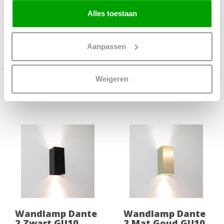
IP waarde
IP20
Alles toestaan
Incl. Snoer & Stekker
Nee
Dimbaar
Ja
Aanpassen
Incl. dimmer
Nee
Weigeren
Meer producten uit deze serie
Wandlamp Dante
Wandlamp Dante
2 Zwart GU10
2 Mat Goud GU10