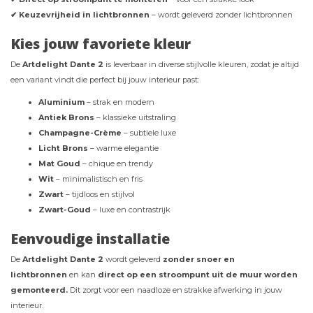
✔ Keuzevrijheid in lichtbronnen
– wordt geleverd zonder lichtbronnen
Kies jouw favoriete kleur
De
Artdelight Dante 2
is leverbaar in diverse stijlvolle kleuren, zodat je altijd
een variant vindt die perfect bij jouw interieur past:
Aluminium
– strak en modern
Antiek Brons
– klassieke uitstraling
Champagne-Crème
– subtiele luxe
Licht Brons
– warme elegantie
Mat Goud
– chique en trendy
Wit
– minimalistisch en fris
Zwart
– tijdloos en stijlvol
Zwart-Goud
– luxe en contrastrijk
Eenvoudige installatie
De
Artdelight Dante 2
wordt geleverd
zonder snoer en
lichtbronnen
en kan
direct op een stroompunt uit de muur worden
gemonteerd.
Dit zorgt voor een naadloze en strakke afwerking in jouw
interieur.