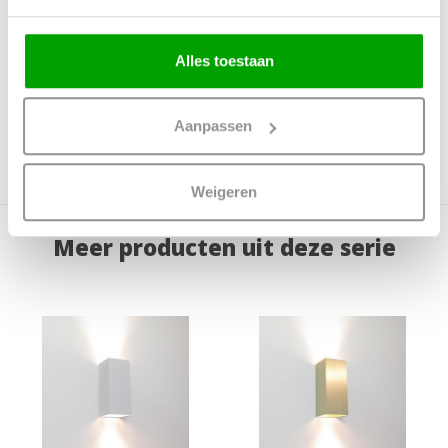
Lichtkleur
Lichtsterkte
Alles toestaan
IP waarde
IP20
Incl. Snoer & Stekker
Nee
Aanpassen
Dimbaar
Ja
Incl. dimmer
Nee
Weigeren
Meer producten uit deze serie