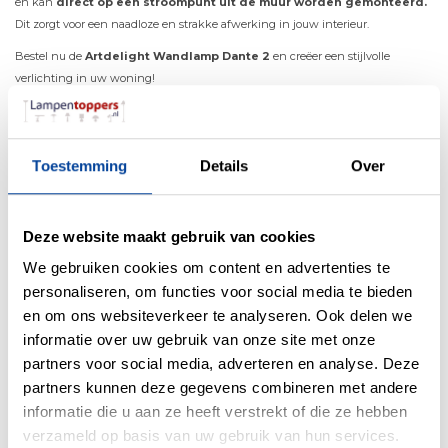
en kan
direct op een stroompunt uit de muur worden gemonteerd.
Dit zorgt voor een naadloze en strakke afwerking in jouw interieur.
Bestel nu de
Artdelight Wandlamp Dante 2
en creëer een stijlvolle
verlichting in uw woning!
Toestemming
Details
Over
Materiaal
Aluminium
Kleur
Champagne
Deze website maakt gebruik van cookies
Maten
6.7 x 6.7 x 15.4cm (BxDxH)
We gebruiken cookies om content en advertenties te
Overige maten
personaliseren, om functies voor social media te bieden
en om ons websiteverkeer te analyseren. Ook delen we
Fitting
GU10
informatie over uw gebruik van onze site met onze
Max. Wattage per lichtpunt
35Watt
partners voor social media, adverteren en analyse. Deze
Incl. lichtbron
Nee
partners kunnen deze gegevens combineren met andere
informatie die u aan ze heeft verstrekt of die ze hebben
Energielabel
verzameld op basis van uw gebruik van hun services.