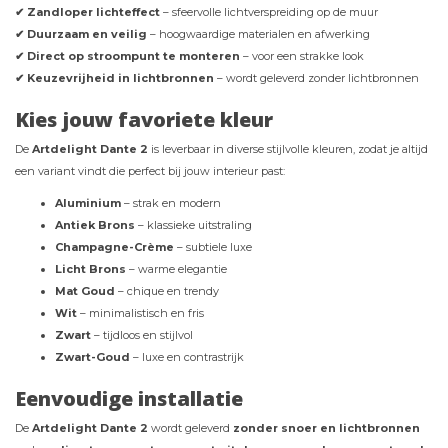
✔ Zandloper lichteffect
– sfeervolle lichtverspreiding op de muur
✔ Duurzaam en veilig
– hoogwaardige materialen en afwerking
✔ Direct op stroompunt te monteren
– voor een strakke look
✔ Keuzevrijheid in lichtbronnen
– wordt geleverd zonder lichtbronnen
Kies jouw favoriete kleur
De
Artdelight Dante 2
is leverbaar in diverse stijlvolle kleuren, zodat je altijd
een variant vindt die perfect bij jouw interieur past:
Aluminium
– strak en modern
Antiek Brons
– klassieke uitstraling
Champagne-Crème
– subtiele luxe
Licht Brons
– warme elegantie
Mat Goud
– chique en trendy
Wit
– minimalistisch en fris
Zwart
– tijdloos en stijlvol
Zwart-Goud
– luxe en contrastrijk
Eenvoudige installatie
De
Artdelight Dante 2
wordt geleverd
zonder snoer en lichtbronnen