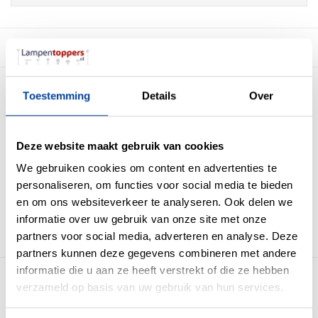
Beschrijving
Toestemming
Details
Over
Wandlamp LED Eindhoven 100 Zwart
IP54
Materiaal:
Aluminium
Deze website maakt gebruik van cookies
Kleur:
Zwart
We gebruiken cookies om content en advertenties te
Maten: (LxBxH)
13 x 8.2 x 5cm
personaliseren, om functies voor social media te bieden
Lichtbron:
2 x 5 Watt Led (incl)
en om ons websiteverkeer te analyseren. Ook delen we
Lichtkleur:
2700 Kelvin
Lichtopbrengst:
2 x 450 Lumen
informatie over uw gebruik van onze site met onze
Dimbaar:
Ja
partners voor social media, adverteren en analyse. Deze
Dimmer:
Niet inbegrepen
partners kunnen deze gegevens combineren met andere
informatie die u aan ze heeft verstrekt of die ze hebben
Meer producten uit deze serie
verzameld op basis van uw gebruik van hun services.