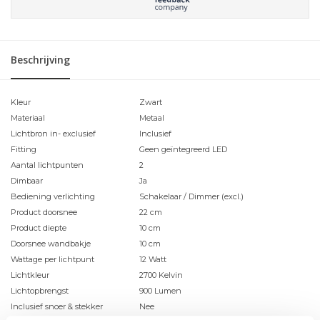
Beschrijving
Kleur
Zwart
Materiaal
Metaal
Lichtbron in- exclusief
Inclusief
Fitting
Geen geïntegreerd LED
Aantal lichtpunten
2
Dimbaar
Ja
Bediening verlichting
Schakelaar / Dimmer (excl.)
Product doorsnee
22 cm
Product diepte
10 cm
Doorsnee wandbakje
10 cm
Wattage per lichtpunt
12 Watt
Lichtkleur
2700 Kelvin
Lichtopbrengst
900 Lumen
Inclusief snoer & stekker
Nee