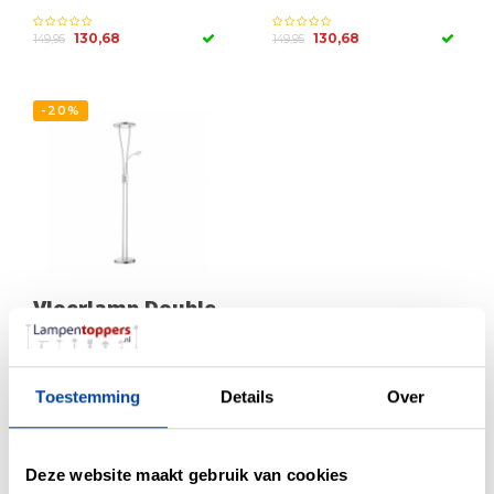
130,68
130,68
149,95
149,95
-20%
Vloerlamp Double
Round Led RVS
159,95
199,00
Toestemming
Details
Over
Deze website maakt gebruik van cookies
Uplighter vloerlamp