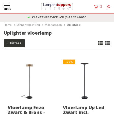
0
MENU
KLANTENSERVICE: +31 (0)36 2340050
Home
Binnenverlichting
Vloerlampen
Uplighters
Uplighter vloerlamp
Filters
-47%
Vloerlamp Enzo
Vloerlamp Up Led
Zwart & Brons -
Zwart incl.