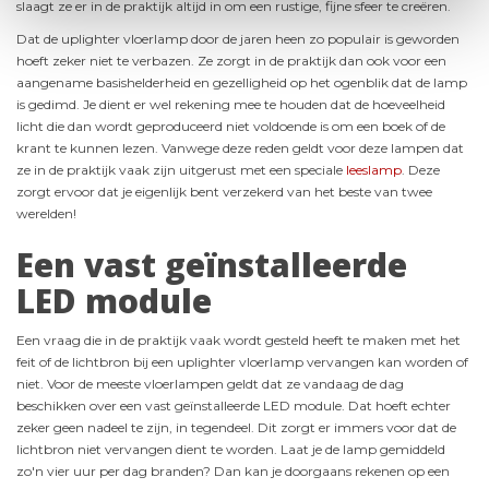
slaagt ze er in de praktijk altijd in om een rustige, fijne sfeer te creëren.
Dat de uplighter vloerlamp door de jaren heen zo populair is geworden
hoeft zeker niet te verbazen. Ze zorgt in de praktijk dan ook voor een
aangename basishelderheid en gezelligheid op het ogenblik dat de lamp
is gedimd. Je dient er wel rekening mee te houden dat de hoeveelheid
licht die dan wordt geproduceerd niet voldoende is om een boek of de
krant te kunnen lezen. Vanwege deze reden geldt voor deze lampen dat
ze in de praktijk vaak zijn uitgerust met een speciale
leeslamp
. Deze
zorgt ervoor dat je eigenlijk bent verzekerd van het beste van twee
werelden!
Een vast geïnstalleerde
LED module
Een vraag die in de praktijk vaak wordt gesteld heeft te maken met het
feit of de lichtbron bij een uplighter vloerlamp vervangen kan worden of
niet. Voor de meeste vloerlampen geldt dat ze vandaag de dag
beschikken over een vast geïnstalleerde LED module. Dat hoeft echter
zeker geen nadeel te zijn, in tegendeel. Dit zorgt er immers voor dat de
lichtbron niet vervangen dient te worden. Laat je de lamp gemiddeld
zo'n vier uur per dag branden? Dan kan je doorgaans rekenen op een