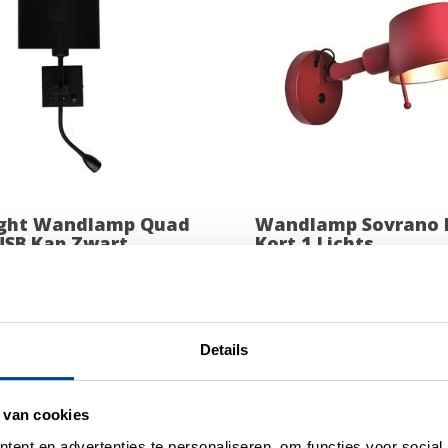
ight Wandlamp Quad
Wandlamp Sovrano 
USB Kap Zwart
Kort 1 Lichts
115,00
OP VOORRAAD
OP 
Details
 van cookies
ent en advertenties te personaliseren, om functies voor social