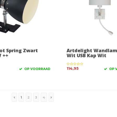
ot Spring Zwart
Artdelight Wandla
 ++
Wit USB Kap Wit
114,95
OP VOORRAAD
OP 
1
2
3
4