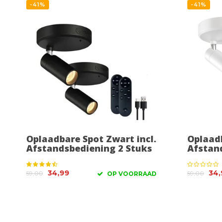
-41%
-41%
Oplaadbare Spot Zwart incl.
Oplaadb
Afstandsbediening 2 Stuks
Afstan
34,99
34,
59,00
59,00
OP VOORRAAD