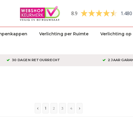
8.9
1.480
mpenkappen
Verlichting per Ruimte
Verlichting op
30 DAGEN RETOURRECHT
2 JAAR GARA
1
2
3
4