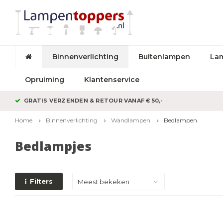
Binnenverlichting
Buitenlampen
La
Opruiming
Klantenservice
GRATIS VERZENDEN & RETOUR VANAF € 50,-
Home
Binnenverlichting
Wandlampen
Bedlampen
Bedlampjes
Filters
Meest bekeken