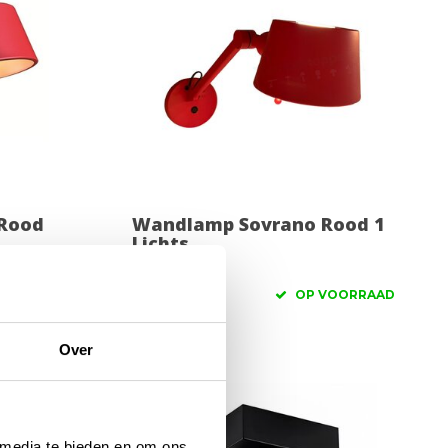
Rood
Wandlamp Sovrano Rood 1
Lichts
149,00
VOORRAAD
OP VOORRAAD
Over
 media te bieden en om ons