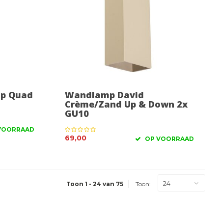
mp Quad
Wandlamp David
Crème/Zand Up & Down 2x
GU10
VOORRAAD
69,00
OP VOORRAAD
24
Toon 1 - 24 van 75
Toon: