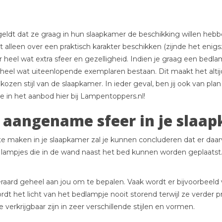
ldt dat ze graag in hun slaapkamer de beschikking willen hebb
t alleen over een praktisch karakter beschikken (zijnde het enig
heel wat extra sfeer en gezelligheid. Indien je graag een bedlam
heel wat uiteenlopende exemplaren bestaan. Dit maakt het alti
kozen stijl van de slaapkamer. In ieder geval, ben jij ook van
e in het aanbod hier bij Lampentoppers.nl!
 aangename sfeer in je slaa
 maken in je slaapkamer zal je kunnen concluderen dat er daar
ampjes die in de wand naast het bed kunnen worden geplaatst.
eraard geheel aan jou om te bepalen. Vaak wordt er bijvoorbee
t het licht van het bedlampje nooit storend terwijl ze verder p
verkrijgbaar zijn in zeer verschillende stijlen en vormen.