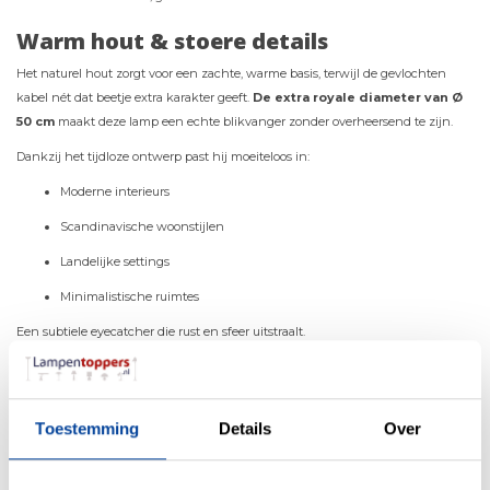
Warm hout & stoere details
Het naturel hout zorgt voor een zachte, warme basis, terwijl de gevlochten
kabel nét dat beetje extra karakter geeft.
De extra royale diameter van Ø
50 cm
maakt deze lamp een echte blikvanger zonder overheersend te zijn.
Dankzij het tijdloze ontwerp past hij moeiteloos in:
Moderne interieurs
Scandinavische woonstijlen
Landelijke settings
Minimalistische ruimtes
Een subtiele eyecatcher die rust en sfeer uitstraalt.
Flexibel in gebruik, groots in sfeer
Met de 2,5 meter extra lange kabel hang je de lamp eenvoudig op de perfecte
Toestemming
Details
Over
hoogte. Ideaal boven een eettafel of kookeiland.
De voordelen op een rij: