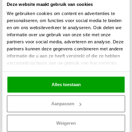
Geschikt voor 1x E27 (max. 15W)
Deze website maakt gebruik van cookies
Perfect te combineren met energiezuinige LED
We gebruiken cookies om content en advertenties te
personaliseren, om functies voor social media te bieden
Dimbaar via externe dimmer (niet meegeleverd)
en om ons websiteverkeer te analyseren. Ook delen we
IP20 – geschikt voor droge ruimtes
informatie over uw gebruik van onze site met onze
Lichtintensiteit zelf te bepalen met jouw gekozen lichtbron
partners voor social media, adverteren en analyse. Deze
partners kunnen deze gegevens combineren met andere
Wij werken al jaren met het merk ETH in ons assortiment. Dat doen we niet
informatie die u aan ze heeft verstrekt of die ze hebben
zonder reden: het staat bekend om kwaliteit, stijl en betrouwbaarheid.
verzameld op basis van uw gebruik van hun services.
Wil jij jouw interieur nét dat beetje extra warmte en karakter geven? Dan is de
ETH Jessica een stijlvolle keuze waar je elke dag van geniet.
Alles toestaan
Materiaal
Hout
Aanpassen
Kleur
Naturel
Maten
50 x 50 x 300cm (LxBxH)
Weigeren
Overige maten