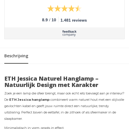
/
8.9
10
1.481 reviews
Beschrijving
ETH Jessica Naturel Hanglamp –
Natuurlijk Design met Karakter
Zoek je een lamp die sfeer brengt, maar ook echt iets toevoegt aan je interieur?
De
ETH Jessica hanglamp
combineert warm naturel hout met een stijlvolle
gevlochten kabel en geeft jouw ruimte direct een natuurlijke, trendy
uitstraling. Perfect boven de eettafel, in de zithoek of als sfeermaker in de
slaapkamer.
Minimalistisch in vorm, groots in effect.