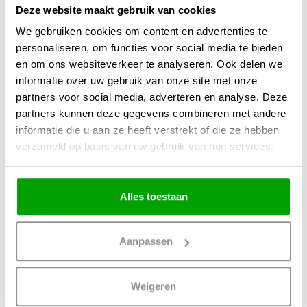
Geschikt voor 1x E27 (max. 15W)
Deze website maakt gebruik van cookies
Perfect te combineren met energiezuinige LED
We gebruiken cookies om content en advertenties te
personaliseren, om functies voor social media te bieden
Dimbaar via externe dimmer (niet meegeleverd)
en om ons websiteverkeer te analyseren. Ook delen we
IP20 – geschikt voor droge ruimtes
informatie over uw gebruik van onze site met onze
Lichtintensiteit zelf te bepalen met jouw gekozen lichtbron
partners voor social media, adverteren en analyse. Deze
partners kunnen deze gegevens combineren met andere
Wij werken al jaren met het merk ETH in ons assortiment. Dat doen we niet
informatie die u aan ze heeft verstrekt of die ze hebben
zonder reden: het staat bekend om kwaliteit, stijl en betrouwbaarheid.
verzameld op basis van uw gebruik van hun services.
Wil jij jouw interieur nét dat beetje extra warmte en karakter geven? Dan is de
ETH Jessica een stijlvolle keuze waar je elke dag van geniet.
Alles toestaan
Materiaal
Hout
Aanpassen
Kleur
Bruin
Maten
40 x 40 x 300cm (LxBxH)
Weigeren
Overige maten