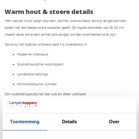
Warm hout & stoere details
Het naturel hout zorgt voor een zachte, warme basis, terwijl de gevlochten
kabel nét dat beetje extra karakter geeft. De royale diameter van Ø 40 cm
maakt deze lamp een echte blikvanger zonder overheersend te zijn.
Dankzij het tijdloze ontwerp past hij moeiteloos in:
Moderne interieurs
Scandinavische woonstijlen
Landelijke settings
Minimalistische ruimtes
Een subtiele eyecatcher die rust en sfeer uitstraalt.
Flexibel in gebruik, groots in sfeer
Met de 2,5 meter extra lange kabel hang je de lamp eenvoudig op de perfecte
Toestemming
Details
Over
hoogte. Ideaal boven een eettafel of kookeiland.
De voordelen op een rij: