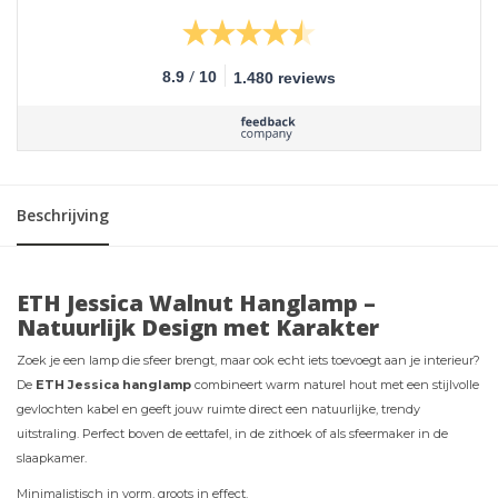
/
8.9
10
1.480 reviews
Beschrijving
ETH Jessica Walnut Hanglamp –
Natuurlijk Design met Karakter
Zoek je een lamp die sfeer brengt, maar ook echt iets toevoegt aan je interieur?
De
ETH Jessica hanglamp
combineert warm naturel hout met een stijlvolle
gevlochten kabel en geeft jouw ruimte direct een natuurlijke, trendy
uitstraling. Perfect boven de eettafel, in de zithoek of als sfeermaker in de
slaapkamer.
Minimalistisch in vorm, groots in effect.