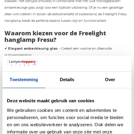
klassiek. Het sierlijke ontwerp in combinatie met het luxe mondgeblazen
amberkleurige glas zorgt voor een tijdloze uitstraling. Of je nu een gezellige
sfeer wilt creëren in boven de eetkamertafel of kookeiland, de Freelight Fresu
hanglamp biedt de perfecte balans tussen stijl en functionaliteit.
Waarom kiezen voor de Freelight
hanglamp Fresu?
✔ Elegant amberkleurig glas
– Creëert een warme en sfeervolle
lichtverspreiding.
✔ E27 fitting
– Geschikt voor verschillende lichtbronnen naar wens.
✔ Compact en stijlvol
– Met een diameter van 19 - 24 cm, ideaal voor diverse
ruimtes.
Toestemming
Details
Over
✔ Tijdloos design
– Past perfect in zowel moderne als klassieke interieurs.
Bestel nu de gehele
Freelight Fresu lampenserie
in onze webshop! Voeg
direct een stijlvolle en warme uitstraling toe aan jouw interieur.
Deze website maakt gebruik van cookies
We gebruiken cookies om content en advertenties te
personaliseren, om functies voor social media te bieden
Meer producten uit deze serie
en om ons websiteverkeer te analyseren. Ook delen we
informatie over uw gebruik van onze site met onze