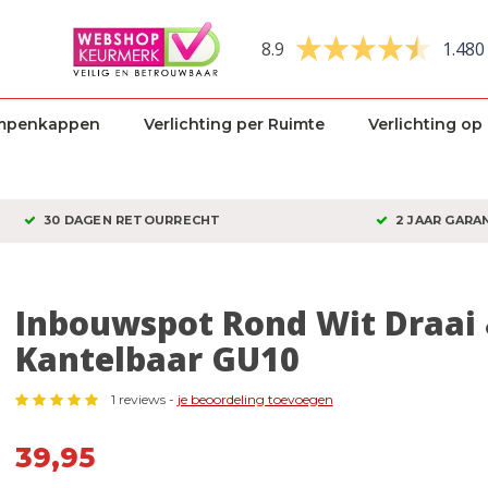
8.9
1.480
mpenkappen
Verlichting per Ruimte
Verlichting op
30 DAGEN RETOURRECHT
2 JAAR GARA
Inbouwspot Rond Wit Draai
Kantelbaar GU10
1 reviews -
je beoordeling toevoegen
39,95