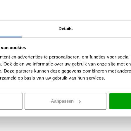
Watt LED-lamp
GU10 5Watt Smart 
witch
Wifi RGB-Wit
10,95
15,95
OP VOORRAAD
OP 
Details
 van cookies
ent en advertenties te personaliseren, om functies voor social
. Ook delen we informatie over uw gebruik van onze site met on
e. Deze partners kunnen deze gegevens combineren met andere i
erzameld op basis van uw gebruik van hun services.
rect je lichtbron of acces
Aanpassen