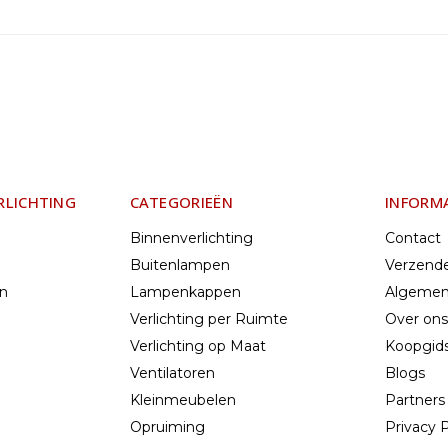
RLICHTING
CATEGORIEËN
INFORM
Binnenverlichting
Contact
Buitenlampen
Verzend
en
Lampenkappen
Algemen
Verlichting per Ruimte
Over ons
Verlichting op Maat
Koopgids
Ventilatoren
Blogs
Kleinmeubelen
Partners
Opruiming
Privacy P