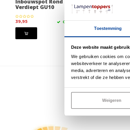
Inbouwspot Rond Wit
GU10 5
Verdiept GU10
SceneS
39,95
12,95
OP VOORRAAD
Toestemming
Deze website maakt gebruik
We gebruiken cookies om cont
websiteverkeer te analyseren
media, adverteren en analys
verstrekt of die ze hebben v
Bestel di
Weigeren