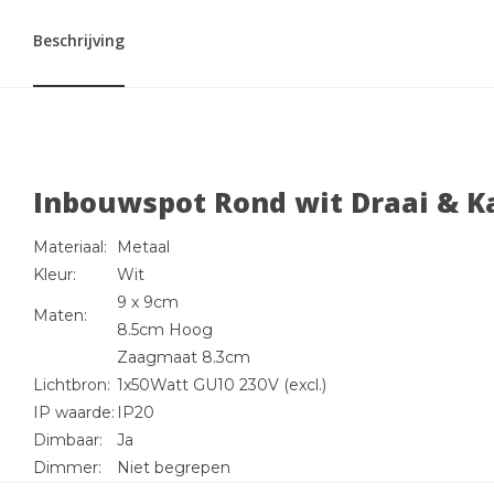
Beschrijving
Inbouwspot Rond wit Draai & 
Materiaal:
Metaal
Kleur:
Wit
9 x 9cm
Maten:
8.5cm Hoog
Zaagmaat 8.3cm
Lichtbron:
1x50Watt GU10 230V (excl.)
IP waarde:
IP20
Dimbaar:
Ja
Dimmer:
Niet begrepen