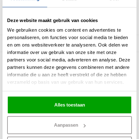
/
8.9
10
1.481 reviews
Deze website maakt gebruik van cookies
We gebruiken cookies om content en advertenties te
personaliseren, om functies voor social media te bieden
Beschrijving
en om ons websiteverkeer te analyseren. Ook delen we
informatie over uw gebruik van onze site met onze
partners voor social media, adverteren en analyse. Deze
Inbouwspot Vierkant Wit Trimless GU10
partners kunnen deze gegevens combineren met andere
Incl. Stucrand
informatie die u aan ze heeft verstrekt of die ze hebben
verzameld op basis van uw gebruik van hun services.
Materiaal:
Metaal
Kleur:
Wit
11 x 11cm
Maten:
Alles toestaan
11.7cm Hoog
IP waarde:
IP20
Overige maten:
10.4 x 10.4cm Zaagmaat
Aanpassen
Lichtbron:
1x50Watt GU10 230V (excl.)
Overige:
Snoer in de spot is WIT ipv ZWART
Lichtopbrengst: