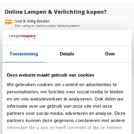
Online Lampen & Verlichting kopen?
Snel & Veilig Betalen
Een veilig en betrouwbaar betaalsysteem.
100% Tevredenheidsgarantie
UItsluitend producten van hoge kwaliteit
Gratis Bezorging & Gratis Retour!
Bij een bestelling boven de €50,-
Toestemming
Details
Over
30 Dagen Retourrecht
Retourneren is gratis en eenvoudig *muv Lampenkappen op Maat
Deze website maakt gebruik van cookies
We gebruiken cookies om content en advertenties te
personaliseren, om functies voor social media te bieden
en om ons websiteverkeer te analyseren. Ook delen we
/
8.9
10
informatie over uw gebruik van onze site met onze
1.480 reviews
partners voor social media, adverteren en analyse. Deze
partners kunnen deze gegevens combineren met andere
informatie die u aan ze heeft verstrekt of die ze hebben