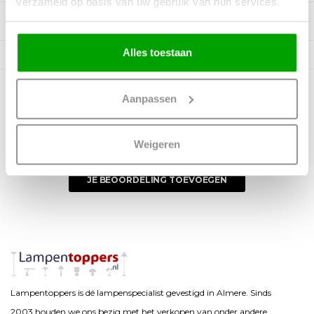
verzameld op basis van uw gebruik van hun services.
Beschrijving
Alles toestaan
Aanpassen
0 reviews
0 sterren op basis van 0 beoordelingen
Weigeren
JE BEOORDELING TOEVOEGEN
Lampentoppers is dé lampenspecialist gevestigd in Almere. Sinds
2003 houden we ons bezig met het verkopen van onder andere