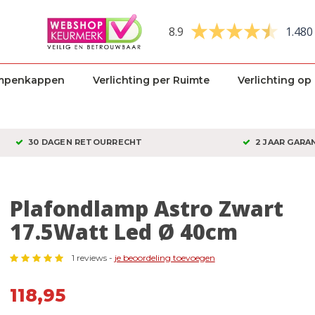
8.9
1.480
mpenkappen
Verlichting per Ruimte
Verlichting op
30 DAGEN RETOURRECHT
2 JAAR GARA
Plafondlamp Astro Zwart
17.5Watt Led Ø 40cm
1 reviews -
je beoordeling toevoegen
118,95