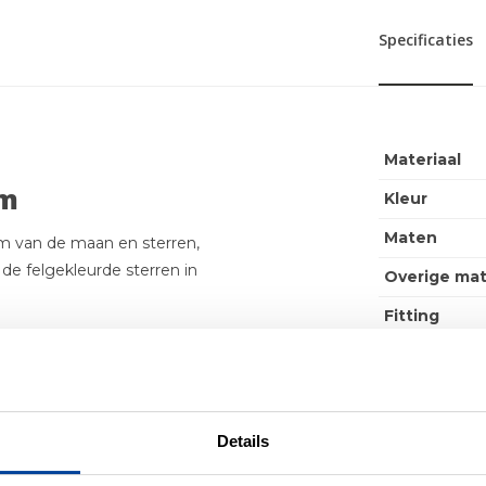
Specificaties
Materiaal
cm
Kleur
Maten
rm van de maan en sterren,
de felgekleurde sterren in
Overige ma
Fitting
m wit, neutraal wit of tot
Max. Wattag
geschakeld kan worden en
ediening regel je alle
Incl. lichtbr
Energielabe
Details
Lichtkleur