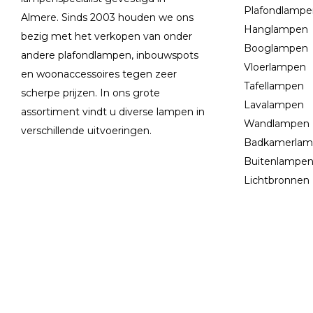
Plafondlamp
Almere. Sinds 2003 houden we ons
Hanglampen
bezig met het verkopen van onder
Booglampen
andere plafondlampen, inbouwspots
Vloerlampen
en woonaccessoires tegen zeer
Tafellampen
scherpe prijzen. In ons grote
Lavalampen
assortiment vindt u diverse lampen in
Wandlampen
verschillende uitvoeringen.
Badkamerla
Buitenlampe
Lichtbronnen