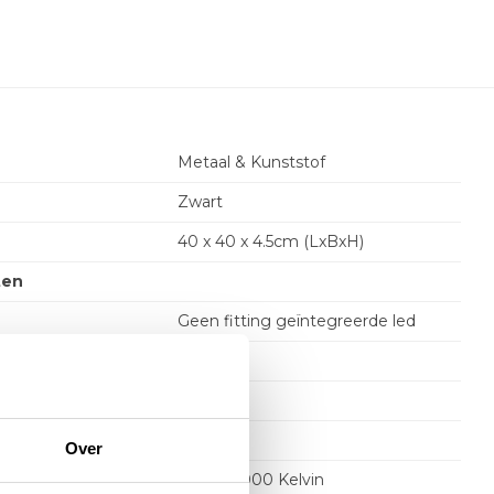
Metaal & Kunststof
Zwart
40 x 40 x 4.5cm (LxBxH)
ten
Geen fitting geïntegreerde led
e per lichtpunt
17.5 Watt
on
Ja
l
Over
2700 - 5000 Kelvin