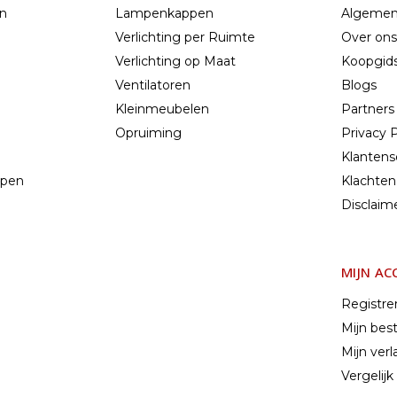
en
Lampenkappen
Algemen
Verlichting per Ruimte
Over ons
Verlichting op Maat
Koopgids
Ventilatoren
Blogs
Kleinmeubelen
Partners
Opruiming
Privacy P
Klantens
mpen
Klachten
n
Disclaim
MIJN A
Registre
Mijn best
Mijn verla
Vergelij