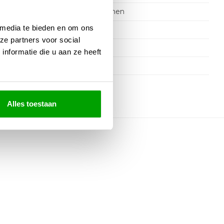
e
1050 Lumen
 media te bieden en om ons
IP20
ze partners voor social
& Stekker
Nee
nformatie die u aan ze heeft
Ja
Ja
Alles toestaan