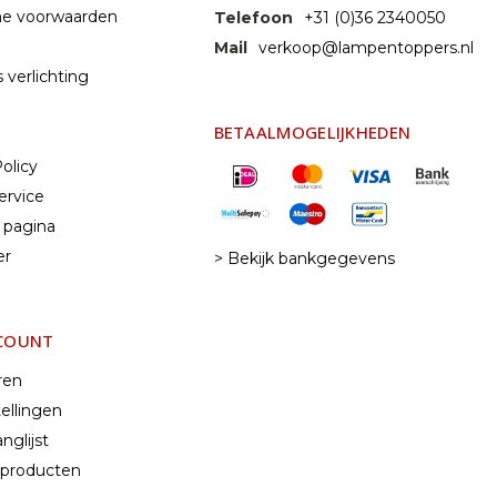
e voorwaarden
Telefoon
+31 (0)36 2340050
Mail
verkoop@lampentoppers.nl
 verlichting
BETAALMOGELIJKHEDEN
olicy
ervice
 pagina
er
> Bekijk bankgegevens
CCOUNT
ren
ellingen
nglijst
k producten