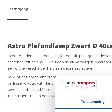
Beschrijving
Astro Plafondlamp Zwart Ø 40
In het midden draait een schijfje met uitsparingen in de vo
daaronder zit een RGB-kleuroppervlak verborgen, waardoor 
een grote verscheidenheid aan kleuren schitteren.
Je kunt het hoofdlicht eromheen verlichten van gezellig war
verfrissend koud wit. Handig is dat de plafondlamp apart 
tevens dimbaar is. Met de meegeleverde draadloze afstandsb
instellingen snel en eenvoudig vanuit je luie stoel of bed.
Toestemming