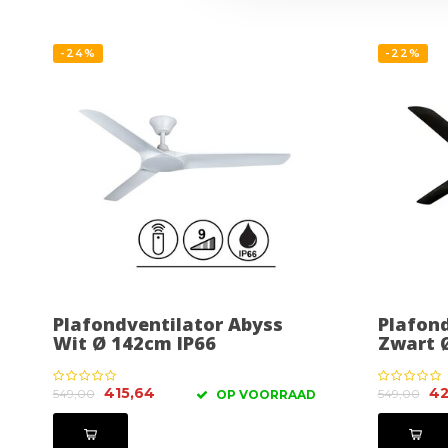
-24%
-22%
Plafondventilator Abyss
Plafond
Wit Ø 142cm IP66
Zwart 
415,64
42
549,00
549,00
OP VOORRAAD