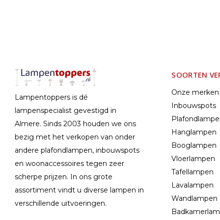
SOORTEN VE
Onze merken
Lampentoppers is dé
Inbouwspots
lampenspecialist gevestigd in
Plafondlamp
Almere. Sinds 2003 houden we ons
Hanglampen
bezig met het verkopen van onder
Booglampen
andere plafondlampen, inbouwspots
Vloerlampen
en woonaccessoires tegen zeer
Tafellampen
scherpe prijzen. In ons grote
Lavalampen
assortiment vindt u diverse lampen in
Wandlampen
verschillende uitvoeringen.
Badkamerla