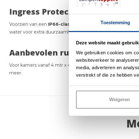
Ingress Protection (IP)-classific
Toestemming
Voorzien van een
IP66-classificatie
, wat uitstekende besc
water voor extra duurzaamheid in veeleisende omgevingen
Deze website maakt gebruik
Aanbevolen ruimtegrootte
We gebruiken cookies om cont
websiteverkeer te analyseren
Voor kamers vanaf 4 mtr x 4 mtr of groter raden we deze ve
media, adverteren en analys
meer.
verstrekt of die ze hebben v
Weigeren
Me