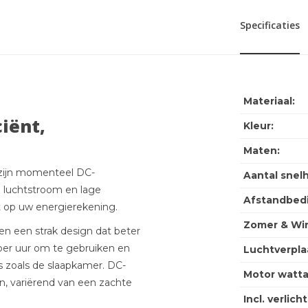
Specificaties
Materiaal:
ciënt,
Kleur:
Maten:
 zijn momenteel DC-
Aantal snel
e luchtstroom en lage
Afstandbedi
t op uw energierekening.
Zomer & Win
n een strak design dat beter
 per uur om te gebruiken en
Luchtverpla
s zoals de slaapkamer. DC-
Motor watt
gen, variërend van een zachte
Incl. verlich