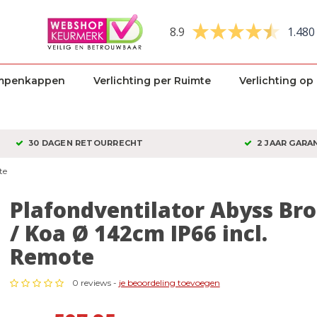
8.9
1.480
mpenkappen
Verlichting per Ruimte
Verlichting op
30 DAGEN RETOURRECHT
2 JAAR GARA
te
Plafondventilator Abyss Br
/ Koa Ø 142cm IP66 incl.
Remote
0 reviews -
je beoordeling toevoegen