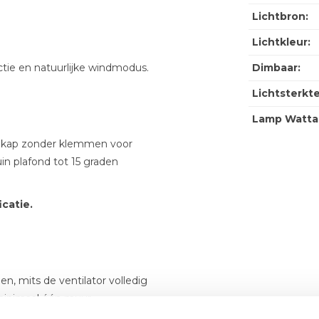
Lichtbron:
Lichtkleur:
tie en natuurlijke windmodus.
Dimbaar:
Lichtsterkte
Lamp Watta
ondkap zonder klemmen voor
uin plafond tot 15 graden
icatie.
, mits de ventilator volledig
minimaal één muur.