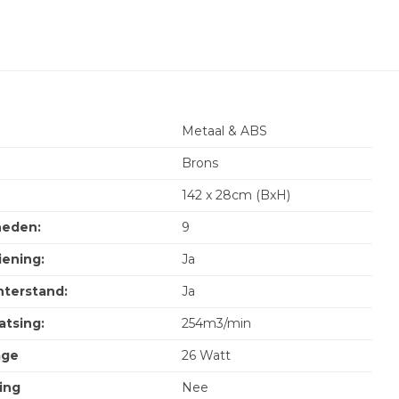
Metaal & ABS
Brons
142 x 28cm (BxH)
heden:
9
ening:
Ja
terstand:
Ja
atsing:
254m3/min
age
26 Watt
ting
Nee