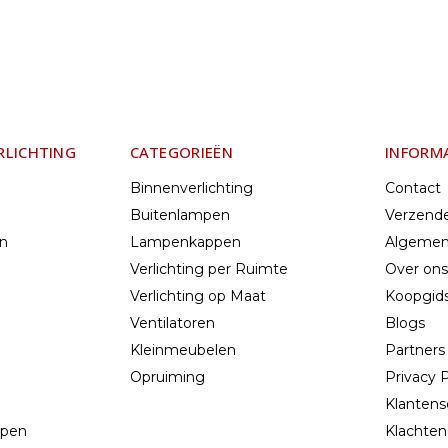
RLICHTING
CATEGORIEËN
INFORM
Binnenverlichting
Contact
Buitenlampen
Verzend
en
Lampenkappen
Algemen
Verlichting per Ruimte
Over ons
Verlichting op Maat
Koopgids
Ventilatoren
Blogs
Kleinmeubelen
Partners
Opruiming
Privacy P
Klantens
mpen
Klachten