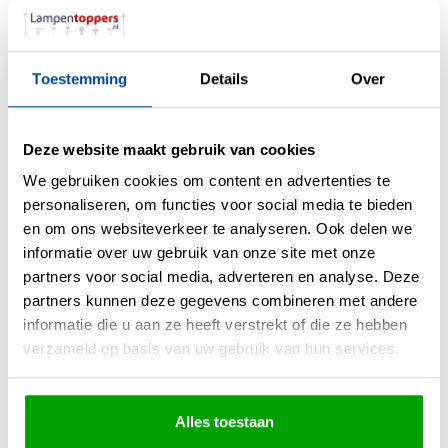
Materiaal
Metaal
Kleur
Champagne
Toestemming
Details
Over
Maten
20 x 10 x 11cm (LxBxH)
Overige maten
Fitting
GU10
Deze website maakt gebruik van cookies
Max. Wattage per lichtpunt
35 Watt
We gebruiken cookies om content en advertenties te
personaliseren, om functies voor social media te bieden
Incl. lichtbron
Nee
en om ons websiteverkeer te analyseren. Ook delen we
Energielabel
informatie over uw gebruik van onze site met onze
partners voor social media, adverteren en analyse. Deze
Lichtkleur
0
partners kunnen deze gegevens combineren met andere
Lichtsterkte
0
informatie die u aan ze heeft verstrekt of die ze hebben
IP waarde
IP20
verzameld op basis van uw gebruik van hun services.
Incl. Snoer & Stekker
Nee
Dimbaar
Ja
Alles toestaan
Incl. dimmer
Nee