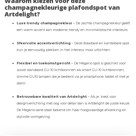
Waarom kiezen voor deze
champagnekleurige plafondspot van
Artdelight?
Luxe trendy champagnekleur
– De zachte champagnekleur geeft
een warm accent aan moderne, trendy en minimalistische interieurs.
Sfeervolle accentverlichting
– Deze draaibare en kantelbare spot
kun je eenvoudig plekken in het interieur mooi uitlichten.
Flexibel en toekomstgericht
– De Megano spot is geschikt voor
zowel standaard GU-10 lichtbronnen als smart GU-10 lichtbronnen,
slimme GU10 lampen die je bedient via je smartphone, tablet of met je
stem!
Betrouwbare kwaliteit van Artdelight
– Als je kiest voor
designverlichting met oog voor detail dan is Artdelight de juiste keuze.
De Megano-serie staat bekend om haar hoogwaardige afwerking en
stijlvolle vormgeving.