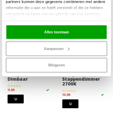
partners kunnen deze gegevens combineren met andere
Meer producten uit deze serie
informatie die u aan ze heeft verstrekt of die ze hebben
verzameld op basis van uw gebruik van hun services.
Alles toestaan
Aanpassen
Weigeren
G9 3.5Watt Led
G9 4.5Watt Led
Lamp 2700K
Lamp incl.
Dimbaar
Stappendimmer
2700K
11,95
10,95