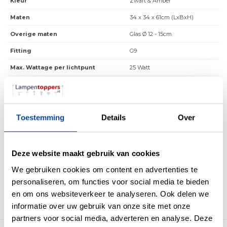
Kleur
Zwart & Amber
Maten
34 x 34 x 61cm (LxBxH)
Overige maten
Glas Ø 12 - 15cm
Fitting
G9
Max. Wattage per lichtpunt
25 Watt
Incl. lichtbron
Nee
Energielabel
Toestemming
Details
Over
Lichtkleur
0
Lichtsterkte
0
IP waarde
IP20
Deze website maakt gebruik van cookies
Incl. Snoer & Stekker
Ja
We gebruiken cookies om content en advertenties te
personaliseren, om functies voor social media te bieden
Dimbaar
Ja
en om ons websiteverkeer te analyseren. Ook delen we
Incl. dimmer
Nee
informatie over uw gebruik van onze site met onze
partners voor social media, adverteren en analyse. Deze