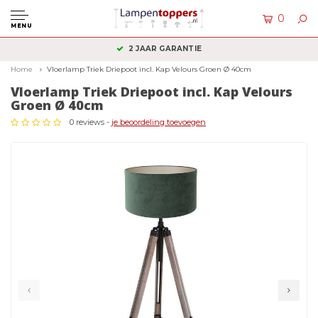
0
MENU
2 JAAR GARANTIE
KLAN
Home
Vloerlamp Triek Driepoot incl. Kap Velours Groen Ø 40cm
Vloerlamp Triek Driepoot incl. Kap Velours
Groen Ø 40cm
0 reviews -
je beoordeling toevoegen