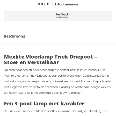
/
8.9
10
1.480 reviews
Beschrijving
Mexlite Vloerlamp Triek Driepoot –
Stoer en Verstelbaar
Op zoek naar een stijlvolle vloerlamp die perfect past in jouw interieur? De
Mexlite Vloerlamp Triek Driepoot is een echte eyecatcher. Deze staande lamp
met velours groene lampenkap combineert een robuust houten driepootstatief
met elegante zwarte metalen accenten. Dankzij de verstelbare hoogte van 135
tot 160 cm pas je de lamp eenvoudig aan jouw ruimte aan.
Een 3-poot lamp met karakter
De Triek vloerlamp van Mexlite heeft een warme, natuurlijke uitstraling. Het