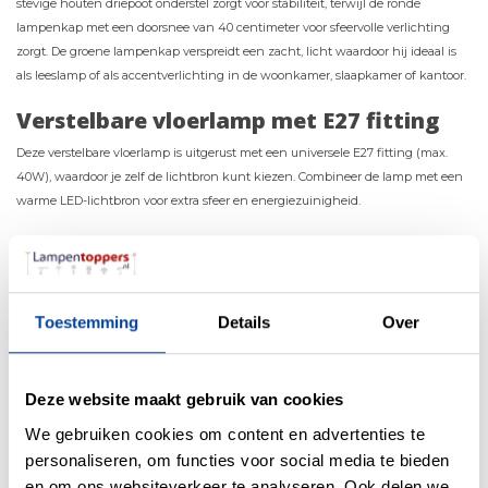
stevige houten driepoot onderstel zorgt voor stabiliteit, terwijl de ronde
lampenkap met een doorsnee van 40 centimeter voor sfeervolle verlichting
zorgt. De groene lampenkap verspreidt een zacht, licht waardoor hij ideaal is
als leeslamp of als accentverlichting in de woonkamer, slaapkamer of kantoor.
Verstelbare vloerlamp met E27 fitting
Deze verstelbare vloerlamp is uitgerust met een universele E27 fitting (max.
40W), waardoor je zelf de lichtbron kunt kiezen. Combineer de lamp met een
warme LED-lichtbron voor extra sfeer en energiezuinigheid.
Waarom kiezen voor de Steinhauer
Triek?
Stoer houten driepoot design met metalen details
Toestemming
Details
Over
In hoogte verstelbaar (135-160 cm)
Geschikt voor diverse interieurstijlen
Inclusief stijlvolle velours lampenkap Ø 40centimeter
E27 fitting, geschikt voor LED
Deze website maakt gebruik van cookies
We gebruiken cookies om content en advertenties te
Met de Mexlite vloerlamp Triek driepoot haal je een veelzijdige en moderne
staande lamp met lampenkap in huis.
personaliseren, om functies voor social media te bieden
en om ons websiteverkeer te analyseren. Ook delen we