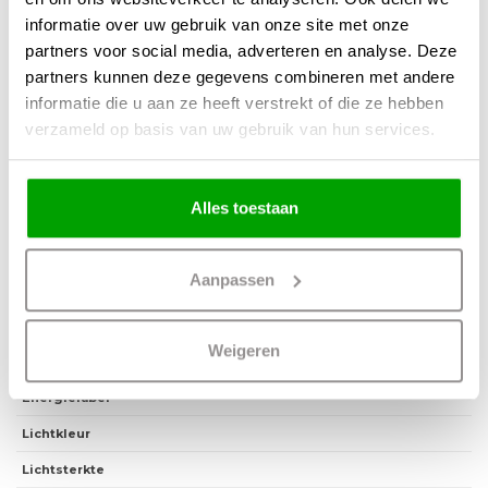
Bestel vandaag nog en maak jouw interieur compleet!
informatie over uw gebruik van onze site met onze
partners voor social media, adverteren en analyse. Deze
partners kunnen deze gegevens combineren met andere
informatie die u aan ze heeft verstrekt of die ze hebben
verzameld op basis van uw gebruik van hun services.
Materiaal
Hout, Metaal en Stof
Kleur
Bruin, Zwart, Groen
Alles toestaan
Maten
75 x 75 x 160cm (LxBxH)
Overige maten
Kap 40 x 20cm (BxH)
Aanpassen
Fitting
E27
Max. Wattage per lichtpunt
40 Watt
Weigeren
Incl. lichtbron
Nee
Energielabel
Lichtkleur
Lichtsterkte