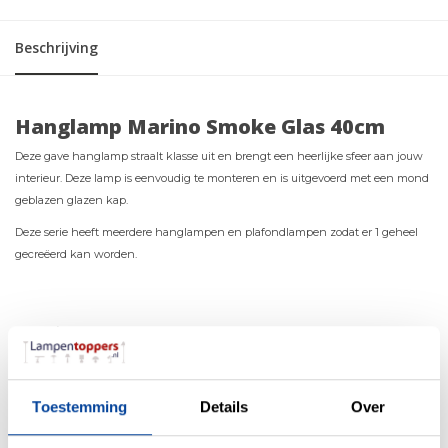
Beschrijving
Hanglamp Marino Smoke Glas 40cm
Deze gave hanglamp straalt klasse uit en brengt een heerlijke sfeer aan jouw
interieur. Deze lamp is eenvoudig te monteren en is uitgevoerd met een mond
geblazen glazen kap.
Deze serie heeft meerdere hanglampen en plafondlampen zodat er 1 geheel
gecreëerd kan worden.
Materiaal
Metaal & Glas
Kleur
Chroom & Zwart
Maten
40 x 40 x 150cm (LxBxH)
Toestemming
Details
Over
Overige maten
Plafondkapje 10x2.5cm ((BxH)