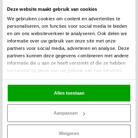
Fitting
E27
Deze website maakt gebruik van cookies
Max. Wattage per lichtpunt
40 Watt
We gebruiken cookies om content en advertenties te
Incl. lichtbron
Nee
personaliseren, om functies voor social media te bieden
en om ons websiteverkeer te analyseren. Ook delen we
Energielabel
informatie over uw gebruik van onze site met onze
Lichtkleur
partners voor social media, adverteren en analyse. Deze
partners kunnen deze gegevens combineren met andere
Lichtsterkte
0
informatie die u aan ze heeft verstrekt of die ze hebben
IP waarde
IP20
verzameld op basis van uw gebruik van hun services.
Incl. Snoer & Stekker
Dimbaar
Ja
Alles toestaan
Incl. dimmer
Nee
Aanpassen
Bestel direct je lichtbron of
accessoire mee:
Weigeren