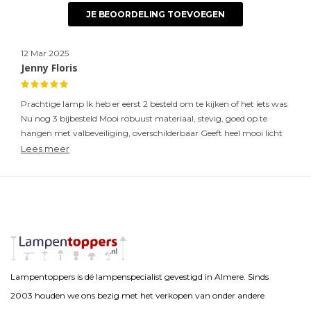
JE BEOORDELING TOEVOEGEN
12 Mar 2025
Jenny Floris
Prachtige lamp Ik heb er eerst 2 besteld om te kijken of het iets was
Nu nog 3 bijbesteld Mooi robuust materiaal, stevig, goed op te
hangen met valbeveiliging, overschilderbaar Geeft heel mooi licht
naar beneden gericht Ik hang ze in de hal, toiletten en badkamer
Lees meer
Jammer dat er geen lampjes van een lager wattage meebesteld
kunnen worden
Ik heb nu een lampje van Osram GU10 van 2,6 W bij de Praxis
gekocht
Geeft een zee van licht dus ik ga voor op het toilet voor nog minder
watt
Geven ook veel licht Jammer dat je geen lagere wattage lampjes
kunt meebestellen
Lampentoppers is dé lampenspecialist gevestigd in Almere. Sinds
Ik heb nu lampje Osram 2,6 W gekocht
2003 houden we ons bezig met het verkopen van onder andere