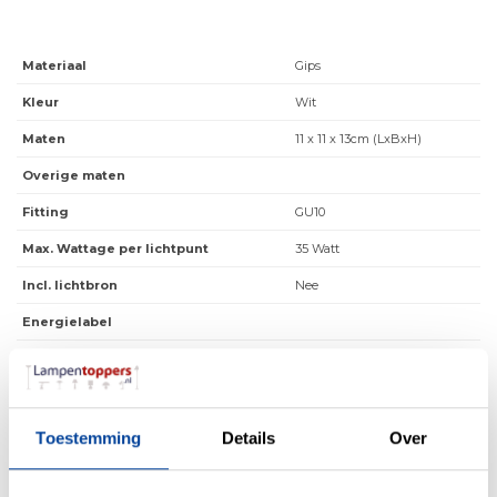
Materiaal
Gips
Kleur
Wit
Maten
11 x 11 x 13cm (LxBxH)
Overige maten
Fitting
GU10
Max. Wattage per lichtpunt
35 Watt
Incl. lichtbron
Nee
Energielabel
Lichtkleur
Lichtsterkte
IP waarde
IP20
Toestemming
Details
Over
Incl. Snoer & Stekker
Nee