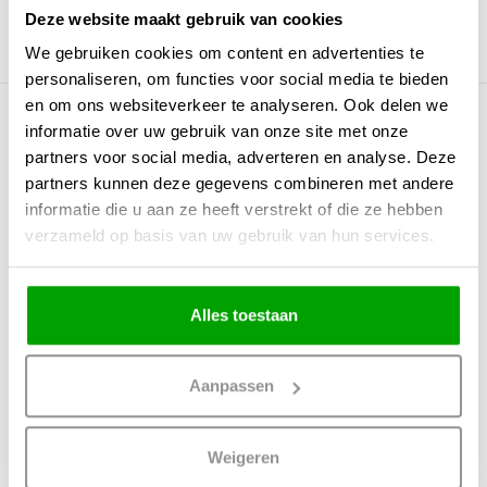
Dimbaar
Ja
Deze website maakt gebruik van cookies
Incl. dimmer
Nee
We gebruiken cookies om content en advertenties te
personaliseren, om functies voor social media te bieden
en om ons websiteverkeer te analyseren. Ook delen we
Meer producten uit deze serie
informatie over uw gebruik van onze site met onze
partners voor social media, adverteren en analyse. Deze
partners kunnen deze gegevens combineren met andere
informatie die u aan ze heeft verstrekt of die ze hebben
verzameld op basis van uw gebruik van hun services.
Alles toestaan
Aanpassen
Plafondlamp Gips
Toulouse Wit
GU10
Weigeren
44,95