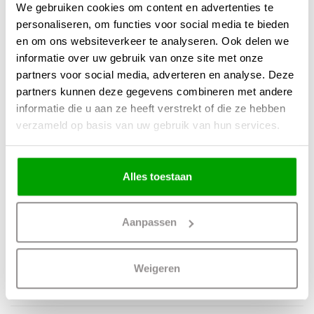
Bekijk hier alle kleurvarianten
We gebruiken cookies om content en advertenties te
personaliseren, om functies voor social media te bieden
Eenvoudige Installatie
en om ons websiteverkeer te analyseren. Ook delen we
De wandlamp kan direct op een stroompunt uit de muur worden gemonteerd
informatie over uw gebruik van onze site met onze
en wordt geleverd zonder snoer, wat zorgt voor een strakke en naadloze
partners voor social media, adverteren en analyse. Deze
afwerking.
partners kunnen deze gegevens combineren met andere
informatie die u aan ze heeft verstrekt of die ze hebben
Bestel nu de Artdelight Wandlamp Hudson
en geniet van stijlvolle,
verzameld op basis van uw gebruik van hun services.
hoogwaardige verlichting in het interieur!
Alles toestaan
Materiaal
Metaal
Kleur
Aluminium
Aanpassen
Maten
10.8 x 11.8 x 6.5cm (BxDxH)
Overige maten
Weigeren
Fitting
Geen fitting geïntegreerde led
Max. Wattage per lichtpunt
4 Watt