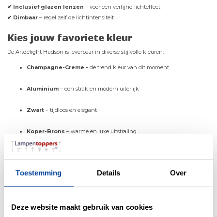
✔ Inclusief glazen lenzen
– voor een verfijnd lichteffect
✔ Dimbaar
– regel zelf de lichtintensiteit
Kies jouw favoriete kleur
De Artdelight Hudson is leverbaar in diverse stijlvolle kleuren:
Champagne-Creme -
de trend kleur van dit moment
Aluminium
– een strak en modern uiterlijk
Zwart
– tijdloos en elegant
Koper-Brons
– warme en luxe uitstraling
Goud
– voor een chique en opvallend accent
Toestemming
Details
Over
Antraciet
– modern en subtiel
Wit
– minimalistisch en fris
Deze website maakt gebruik van cookies