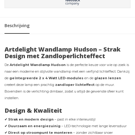
Beschrijving
Artdelight Wandlamp Hudson – Strak
Design met Zandloperlichteffect
De
Artdelight Wandlamp Hudson
is de perfecte keuze voor wie op zoek is
naar een moderne en stijlvolle wandlamp met een verfijnd lichteffect. Dankzij
de
geïntegreerde 2 x 4 Watt LED-modules
en de
glazen lenzen
creëert deze lamp een prachtig
zandloper lichteffect
op de muur.
Bovendien is de verlichting dimbaar, zodat u altijd de gewenste sfeer kunt
instellen.
Design & Kwaliteit
✔ Strak en modern design
– past in elke interieurstijl
✔ Duurzaam en energiezuinig
– LED-technologie met lange levensduur
✔ Direct op stroompunt te monteren
– zonder zichtbaar snoer