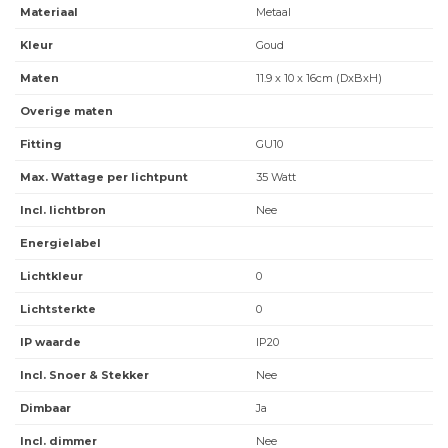
Materiaal
Metaal
Kleur
Goud
Maten
11.9 x 10 x 16cm (DxBxH)
Overige maten
Fitting
GU10
Max. Wattage per lichtpunt
35 Watt
Incl. lichtbron
Nee
Energielabel
Lichtkleur
0
Lichtsterkte
0
IP waarde
IP20
Incl. Snoer & Stekker
Nee
Dimbaar
Ja
Incl. dimmer
Nee