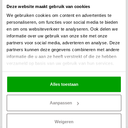
Deze website maakt gebruik van cookies
Onze lavalampen zijn leverbaar in verschillende kleuren en maten, zo is er
voor ieder interieur wel een lavalamp te vinden.
We gebruiken cookies om content en advertenties te
personaliseren, om functies voor social media te bieden
Deze speelse lavalamp is weer terug van weggeweest! De bewegelijke
WITTE
lava
geeft een speels effect zorgt voor een fijne sfeer in het interieur. De
en om ons websiteverkeer te analyseren. Ook delen we
lavalamp wordt geleverd inclusief een GU4 35Watt lichtbron. De lichtkleur is
informatie over uw gebruik van onze site met onze
vastgesteld op 2700 Kelvin. Bij deze tafellamp Lava wordt een schakelaar
partners voor social media, adverteren en analyse. Deze
meegeleverd zodat de lampen eenvoudig in en uit te schakelen is.
partners kunnen deze gegevens combineren met andere
informatie die u aan ze heeft verstrekt of die ze hebben
Specificaties:
verzameld op basis van uw gebruik van hun services.
Lichtbron: 1x35Watt GY6.35 12Volt (incl.)
Materiaal: Metaal & Glas
Maten: ↨ 40cm Ø 10.5cm
Alles toestaan
Gewicht: 1.675 KG
Snoerlengte: 175cm
Aanpassen
Weigeren