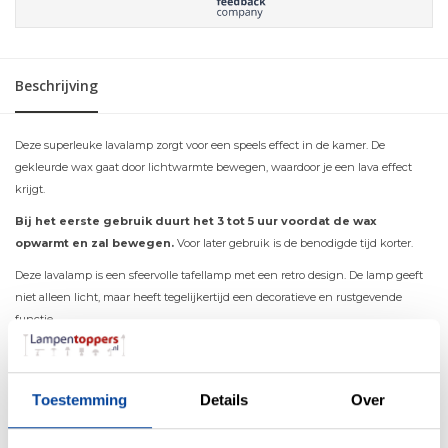
Beschrijving
Deze superleuke lavalamp zorgt voor een speels effect in de kamer. De
gekleurde wax gaat door lichtwarmte bewegen, waardoor je een lava effect
krijgt.
Bij het eerste gebruik duurt het 3 tot 5 uur voordat de wax
opwarmt en zal bewegen.
Voor later gebruik is de benodigde tijd korter.
Deze lavalamp is een sfeervolle tafellamp met een retro design. De lamp geeft
niet alleen licht, maar heeft tegelijkertijd een decoratieve en rustgevende
functie.
De bewegende ‘lava’ is prachtig van kleur en geeft net dat beetje extra aan uw
interieur. Daarnaast is het ook fascinerend om de gekleurde lava continu in
beweging te zien.
Toestemming
Details
Over
Kortom, deze lavalamp zorgt voor een warme en huiselijke sfeer in iedere
kamer en is een echte blikvanger.