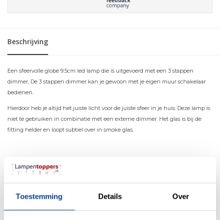
Beschrijving
Een sfeervolle globe 9.5cm led lamp die is uitgevoerd met een 3 stappen
dimmer, De 3 stappen dimmer kan je gewoon met je eigen muur schakelaar
bedienen.
Hierdoor heb je altijd het juiste licht voor de juiste sfeer in je huis. Deze lamp is
niet te gebruiken in combinatie met een externe dimmer. Het glas is bij de
fitting helder en loopt subtiel over in smoke glas.
Materiaal
Glas
Kleur
Smoke
Toestemming
Details
Over
Maten
9.5 x 14.5cm (BxH)
Overige maten