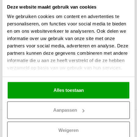
Deze website maakt gebruik van cookies
Fitting
E27
We gebruiken cookies om content en advertenties te
Max. Wattage per lichtpunt
7
personaliseren, om functies voor social media te bieden
Incl. lichtbron
Ja
en om ons websiteverkeer te analyseren. Ook delen we
Energielabel
F
informatie over uw gebruik van onze site met onze
partners voor social media, adverteren en analyse. Deze
Lichtkleur
2200 Kelvin
partners kunnen deze gegevens combineren met andere
Lichtsterkte
0
informatie die u aan ze heeft verstrekt of die ze hebben
verzameld op basis van uw gebruik van hun services.
IP waarde
Geen IP waarde
Incl. Snoer & Stekker
Dimbaar
Ja
Alles toestaan
Incl. dimmer
Ja
Aanpassen
Meer producten uit deze serie
Weigeren