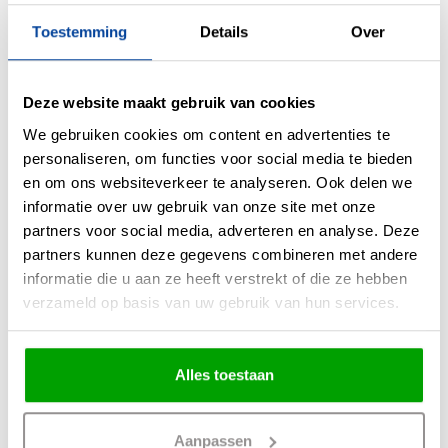
Toestemming
Details
Over
Materiaal
Metaal & Glas
Kleur
Goud & Zwart
Deze website maakt gebruik van cookies
Maten
120 x 20 x 180cm (LxBxH)
We gebruiken cookies om content en advertenties te
Overige maten
Plafondbalk 120 x 8 x 2cm (LxBxH)
personaliseren, om functies voor social media te bieden
en om ons websiteverkeer te analyseren. Ook delen we
Fitting
E27
informatie over uw gebruik van onze site met onze
Max. Wattage per lichtpunt
40 Watt
partners voor social media, adverteren en analyse. Deze
Incl. lichtbron
Nee
partners kunnen deze gegevens combineren met andere
informatie die u aan ze heeft verstrekt of die ze hebben
Energielabel
verzameld op basis van uw gebruik van hun services.
Lichtkleur
Lichtsterkte
0
Alles toestaan
IP waarde
IP20
Incl. Snoer & Stekker
Nee
Aanpassen