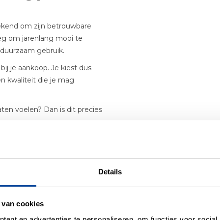
bekend om zijn betrouwbare
oeg om jarenlang mooi te
n duurzaam gebruik.
j je aankoop. Je kiest dus
n kwaliteit die je mag
aten voelen? Dan is dit precies
Details
er producten uit deze se
 van cookies
ent en advertenties te personaliseren, om functies voor social