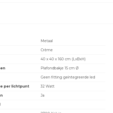
Metaal
Crème
40 x 40 x 160 cm (LxBxH)
ten
Plafondbakje 15 cm Ø
Geen fitting geïntegreerde led
e per lichtpunt
32 Watt
on
Ja
l