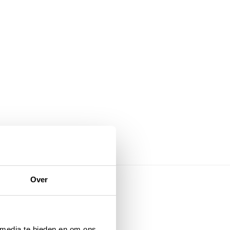
Over
rie
 media te bieden en om ons