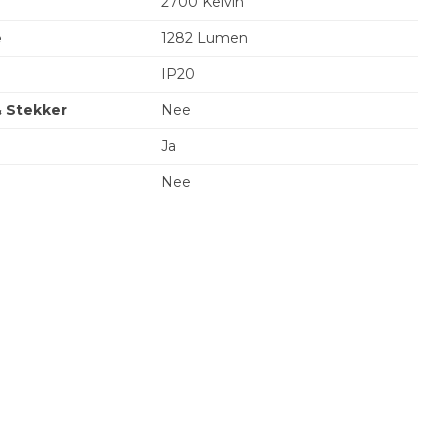
2700 Kelvin
e
1282 Lumen
IP20
& Stekker
Nee
Ja
Nee