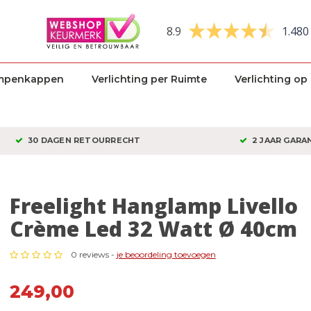
8.9
1.480
mpenkappen
Verlichting per Ruimte
Verlichting op
30 DAGEN RETOURRECHT
2 JAAR GARA
Freelight Hanglamp Livello
Crème Led 32 Watt Ø 40cm
0 reviews -
je beoordeling toevoegen
249,00