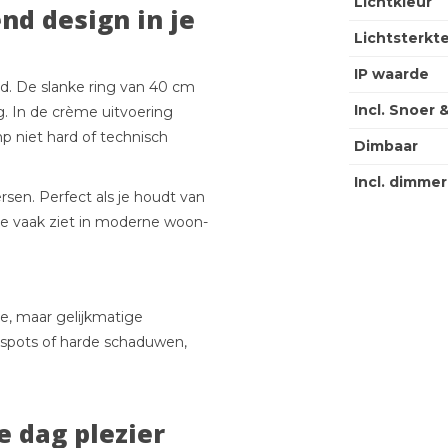
Lichtkleur
nd design in je
Lichtsterkt
IP waarde
ud. De slanke ring van 40 cm
Incl. Snoer 
g. In de crème uitvoering
p niet hard of technisch
Dimbaar
Incl. dimmer
rsen. Perfect als je houdt van
 die vaak ziet in moderne woon-
e, maar gelijkmatige
otspots of harde schaduwen,
e dag plezier