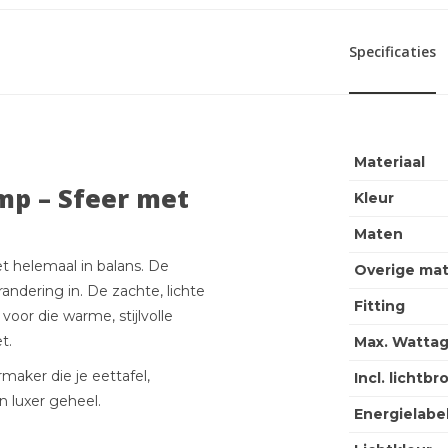
Specificaties
Materiaal
mp – Sfeer met
Kleur
Maten
t helemaal in balans. De
Overige ma
andering in. De zachte, lichte
Fitting
voor die warme, stijlvolle
t.
Max. Wattag
rmaker die je eettafel,
Incl. lichtbr
n luxer geheel.
Energielabe