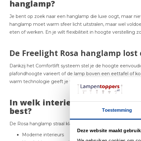
hanglamp?
Je bent op zoek naar een hanglamp die luxe oogt, maar niet
hanglamp moet warm sfeer licht uitstralen, maar wel voldoe
eten of werken. En je wilt flexibiliteit in hoogte verstelling z
De Freelight Rosa hanglamp lost 
Dankzij het Comfortlift systeem stel je de hoogte eenvoudig i
plafondhoogte varieert of de lamp boven een eettafel of k
warm technologie geeft je volledige controle over de sfeer.
In welk interieur past de Rosa
best?
Toestemming
De Rosa hanglamp straal klasse en luxe uit, deze elegante h
Deze website maakt gebruik
Moderne interieurs
We gebruiken cookies om cont