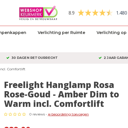
8.9
1.480
mpenkappen
Verlichting per Ruimte
Verlichting op
30 DAGEN RETOURRECHT
2 JAAR GARA
cl. Comfortlift
Freelight Hanglamp Rosa
Rose-Goud - Amber Dim to
Warm incl. Comfortlift
0 reviews -
je beoordeling toevoegen