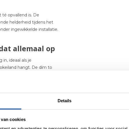
 té opvallend is. De
nde helderheid tijdens het
onder ingewikkelde installatie.
dat allemaal op
n, ideaal als je
ookeiland hangt. De dim to
 hanglamp het
Details
anglamp die perfect past in:
 van cookies
ent en advertenties te personaliseren, om functies voor social