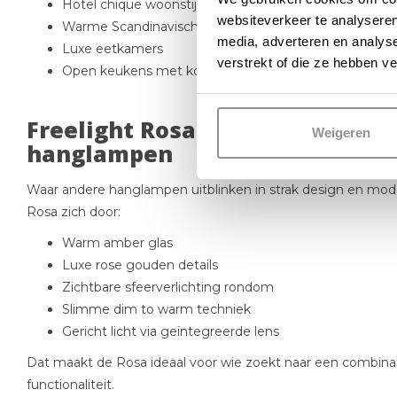
Hotel chique woonstijlen
websiteverkeer te analyseren
Warme Scandinavische settings
media, adverteren en analys
Luxe eetkamers
verstrekt of die ze hebben v
Open keukens met kookeiland
Freelight Rosa hanglamp versu
Weigeren
hanglampen
Waar andere hanglampen uitblinken in strak design en mode
Rosa zich door:
Warm amber glas
Luxe rose gouden details
Zichtbare sfeerverlichting rondom
Slimme dim to warm techniek
Gericht licht via geïntegreerde lens
Dat maakt de Rosa ideaal voor wie zoekt naar een combinat
functionaliteit.