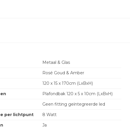
Metaal & Glas
Rosé Goud & Amber
120 x 15 x 170cm (LxBxH)
ten
Plafondbak 120 x 5 x 10cm (LxBxH)
Geen fitting geïntegreerde led
e per lichtpunt
8 Watt
on
Ja