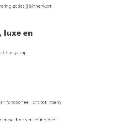
vering zodat jij binnenkort
, luxe en
art hanglamp.
van functioneel licht tot intiem
ervaar hoe verlichting écht