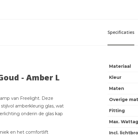
Specificaties
Materiaal
Goud - Amber L
Kleur
Maten
lamp van Freelight. Deze
Overige ma
ijlvol amberkleurig glas, wat
Fitting
rlichting onderin de glas kap
Max. Wattag
niek en het comfortlift
Incl. lichtbr