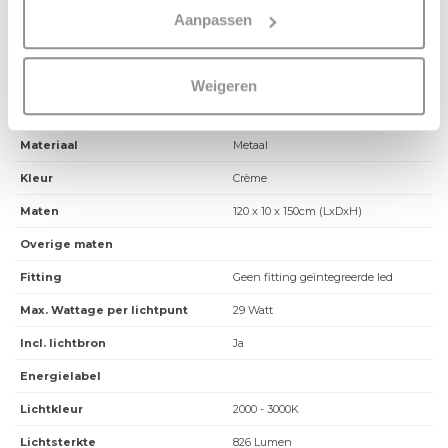
Tip
: De combinatie van direct en indirect licht zorgt voor een prachtige
Aanpassen
gelaagdheid in je ruimte!
Bekijk
HIER
nu alle Freelight Triano hanglamp modellen.
Weigeren
Materiaal
Metaal
Kleur
Crème
Maten
120 x 10 x 150cm (LxDxH)
Overige maten
Fitting
Geen fitting geïntegreerde led
Max. Wattage per lichtpunt
29 Watt
Incl. lichtbron
Ja
Energielabel
Lichtkleur
2000 - 3000K
Lichtsterkte
826 Lumen