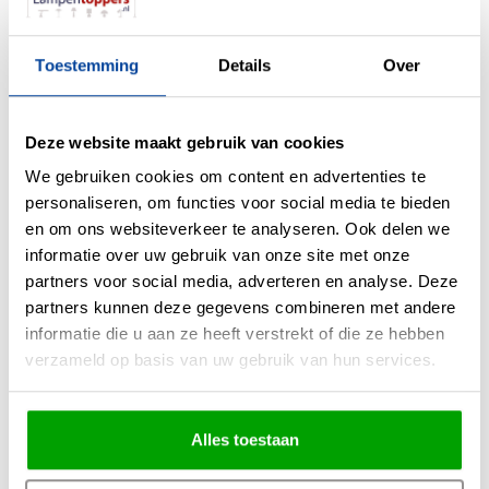
✔ Touch-dimmer & kleurinstelling
– pas lichtsterkte en kleur eenvoudig
aan
✔ Dubbele lichtbron
– sfeervol onder- en bovenlicht
Toestemming
Details
Over
✔ Drie stijlvolle kleuren
– kies uit Crème, Zwart of Brons
✔ Verkrijgbaar in verschillende lengtes
– 120 cm, 140 cm en 160 cm
Perfecte verlichting voor jouw eettafel,
Deze website maakt gebruik van cookies
kookeiland of vergadertafel
We gebruiken cookies om content en advertenties te
Met een lengte van 120 cm (ook beschikbaar in 140 cm of 160 cm) is de
personaliseren, om functies voor social media te bieden
Freelight Triano hanglamp
ideaal voor boven je eettafel of kookeiland. De
en om ons websiteverkeer te analyseren. Ook delen we
lamp biedt een combinatie van onderlicht (1x 21Watt) en bovenlicht (2x
informatie over uw gebruik van onze site met onze
4Watt), samen goed voor maximaal 826 lumen. Hierdoor geniet je altijd van
partners voor social media, adverteren en analyse. Deze
precies de juiste hoeveelheid licht, of je nu dineert, werkt of een gezellige
partners kunnen deze gegevens combineren met andere
avond hebt met vrienden.
informatie die u aan ze heeft verstrekt of die ze hebben
Slimme bediening met touch-dimmer en
verzameld op basis van uw gebruik van hun services.
kleurinstelling
Met de ingebouwde touch-bediening pas je eenvoudig de lichtsterkte en
Alles toestaan
kleurtemperatuur aan. Kies voor extra warm wit (2000K) voor een sfeervolle
avond of ga voor helderder licht (3000K) als je extra zicht nodig hebt.