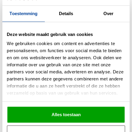
Toestemming
Details
Over
Materiaal
Metaal
Kleur
Zwart
Deze website maakt gebruik van cookies
Maten
20 x 20 x 14cm (LxBxH)
We gebruiken cookies om content en advertenties te
personaliseren, om functies voor social media te bieden
Overige maten
Spotje 5.8cm Ø
en om ons websiteverkeer te analyseren. Ook delen we
Fitting
GU10
informatie over uw gebruik van onze site met onze
Max. Wattage per lichtpunt
35 Watt
partners voor social media, adverteren en analyse. Deze
partners kunnen deze gegevens combineren met andere
Incl. lichtbron
Nee
informatie die u aan ze heeft verstrekt of die ze hebben
Energielabel
verzameld op basis van uw gebruik van hun services.
Lichtkleur
0
Lichtsterkte
0
Alles toestaan
IP waarde
Geen IP waarde
Incl. Snoer & Stekker