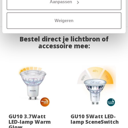
Aanpassen
Dimbaar
Ja
Incl. dimmer
Nee
Weigeren
Bestel direct je lichtbron of
accessoire mee:
GU10 3.7Watt
GU10 5Watt LED-
LED-lamp Warm
lamp SceneSwitch
Glow