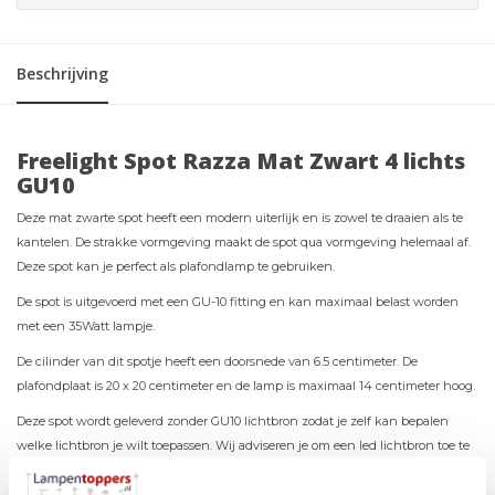
Beschrijving
Freelight Spot Razza Mat Zwart 4 lichts
GU10
Deze mat zwarte spot heeft een modern uiterlijk en is zowel te draaien als te
kantelen. De strakke vormgeving maakt de spot qua vormgeving helemaal af.
Deze spot kan je perfect als plafondlamp te gebruiken.
De spot is uitgevoerd met een GU-10 fitting en kan maximaal belast worden
met een 35Watt lampje.
De cilinder van dit spotje heeft een doorsnede van 6.5 centimeter. De
plafondplaat is 20 x 20 centimeter en de lamp is maximaal 14 centimeter hoog.
Deze spot wordt geleverd zonder GU10 lichtbron zodat je zelf kan bepalen
welke lichtbron je wilt toepassen. Wij adviseren je om een led lichtbron toe te
passen in de lamp hierdoor is de lamp zeer energiezuinig en hoef je de led
lamp praktisch nooit meer te vervangen.