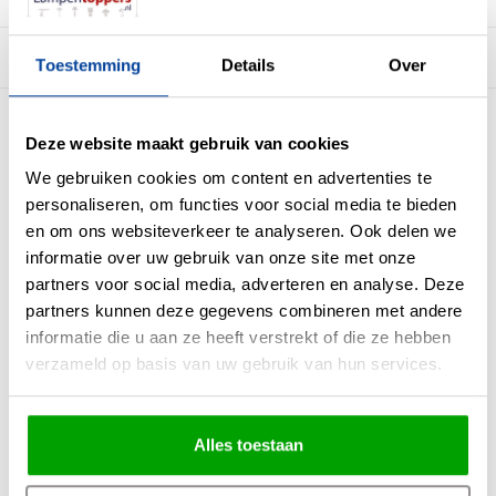
Beschrijving
Toestemming
Details
Over
Deze lamp is van hoogwaardige kwaliteit en heeft een lange levensduur. De
Deze website maakt gebruik van cookies
Led lamp is uitgevoerd met een G9 fitting. De lichtbron heeft een wattage van
3.5watt en een kleurtemperatuur van 2700 kelvin.
We gebruiken cookies om content en advertenties te
personaliseren, om functies voor social media te bieden
De lamp produceert een lichtopbrengst van 350 Lumen. De levensduur
en om ons websiteverkeer te analyseren. Ook delen we
bedraagt tot wel 15.000 branduren.
informatie over uw gebruik van onze site met onze
partners voor social media, adverteren en analyse. Deze
partners kunnen deze gegevens combineren met andere
Materiaal
Kunststof
informatie die u aan ze heeft verstrekt of die ze hebben
Kleur
Wit
verzameld op basis van uw gebruik van hun services.
Maten
1.6 x 1.6 x 4.5cm (LxBxH)
Overige maten
Alles toestaan
Fitting
G9