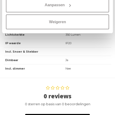
Max. Wattage per lichtpunt
3.5
Aanpassen
Incl. lichtbron
Ja
Energielabel
Weigeren
Lichtkleur
2700 Kelvin
Lichtsterkte
350 Lumen
IP waarde
IP20
Incl. Snoer & Stekker
Dimbaar
Ja
Incl. dimmer
Nee
0 reviews
0 sterren op basis van 0 beoordelingen